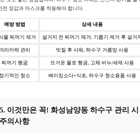
 안전 장갑과 마스크를 착용해야 합니다.
예방 방법
상세 내용
식물 찌꺼기 제거
설거지 전 찌꺼기 제거, 기름기 제거 후 설거
머리카락 관리
빗질 후 샤워, 하수구 거름망 사용
찌꺼기 헹굼
뜨거운 물로 헹굼, 고체 비누/세제 사용
정기적인 청소
베이킹소다+식초, 하수구 청소용품 사용
5. 이것만은 꼭! 화성남양동 하수구 관리 시
주의사항