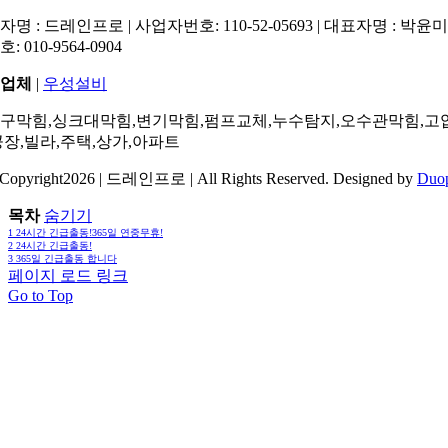
명 : 드레인프로 | 사업자번호: 110-52-05693 | 대표자명 : 박윤미 
: 010-9564-0904
업체
|
우성설비
구막힘,싱크대막힘,변기막힘,펌프교체,누수탐지,오수관막힘,고
공장,빌라,주택,상가,아파트
Copyright2026 | 드레인프로 | All Rights Reserved. Designed by
Duo
목차
숨기기
1
24시간 긴급출동!365일 연중무휴!
2
24시간 긴급출동!
3
365일 긴급출동 합니다
페이지 로드 링크
Go to Top