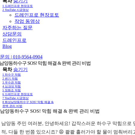
목차
숨기기
1
드레인프로 현장포토
2
YouTube 시공영상
드레인프로 현장포토
작업 동영상
자주하는 질문
상담문의
드레인프로
Blog
의 | 010-9564-0904
남양동하수구 SOS! 막힘 해결 & 완벽 관리 비법
목차
숨기기
1
하수구 막힘
2
변기 막힘
3
우수관 막힘
4
싱크대 막힘
5
정화조 막힘
6
드레인프로 현장포토
7
YouTube 시공영상
8
화성남양동하수구 SOS! 막힘 해결 &
완벽 관리 비법
남양동하수구 SOS! 막힘 해결 & 완벽 관리 비법
 남양동 주민 여러분, 안녕하세요! 갑작스러운 하수구 막힘으로 
 적, 다들 한 번쯤 있으시죠? 😩 콸콸 흘러가야 할 물이 멈춰버리고