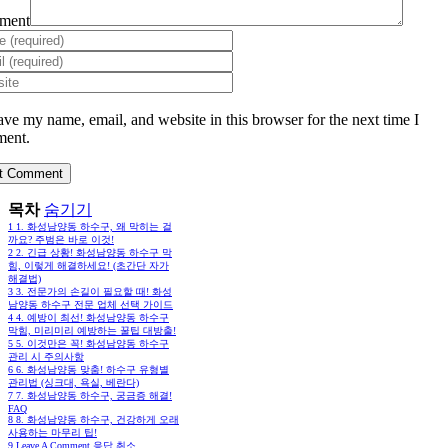
ment
ave my name, email, and website in this browser for the next time I
ent.
목차
숨기기
1
1. 화성남양동 하수구, 왜 막히는 걸
까요? 주범은 바로 이것!
2
2. 긴급 상황! 화성남양동 하수구 막
힘, 이렇게 해결하세요! (초간단 자가
해결법)
3
3. 전문가의 손길이 필요할 때! 화성
남양동 하수구 전문 업체 선택 가이드
4
4. 예방이 최선! 화성남양동 하수구
막힘, 미리미리 예방하는 꿀팁 대방출!
5
5. 이것만은 꼭! 화성남양동 하수구
관리 시 주의사항
6
6. 화성남양동 맞춤! 하수구 유형별
관리법 (싱크대, 욕실, 베란다)
7
7. 화성남양동 하수구, 궁금증 해결!
FAQ
8
8. 화성남양동 하수구, 건강하게 오래
사용하는 마무리 팁!
9
Leave A Comment 응답 취소