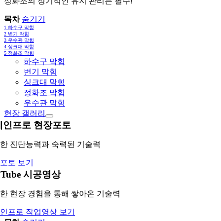
정화조의 정기적인 유지 관리는 필수!
목차
숨기기
1
하수구 막힘
2
변기 막힘
3
우수관 막힘
4
싱크대 막힘
5
정화조 막힘
하수구 막힘
변기 막힘
싱크대 막힘
정화조 막힘
우수관 막힘
현장 갤러리
레인프로 현장포토
한 진단능력과 숙력된 기술력
포토 보기
uTube 시공영상
한 현장 경험을 통해 쌓아온 기술력
인프로 작업영상 보기