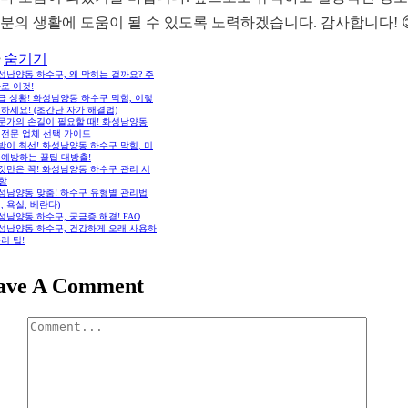
분의 생활에 도움이 될 수 있도록 노력하겠습니다. 감사합니다! 
숨기기
화성남양동 하수구, 왜 막히는 걸까요? 주
로 이것!
긴급 상황! 화성남양동 하수구 막힘, 이렇
하세요! (초간단 자가 해결법)
전문가의 손길이 필요할 때! 화성남양동
 전문 업체 선택 가이드
예방이 최선! 화성남양동 하수구 막힘, 미
 예방하는 꿀팁 대방출!
이것만은 꼭! 화성남양동 하수구 관리 시
항
화성남양동 맞춤! 하수구 유형별 관리법
, 욕실, 베란다)
화성남양동 하수구, 궁금증 해결! FAQ
화성남양동 하수구, 건강하게 오래 사용하
리 팁!
ave A Comment