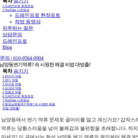
목차
숨기기
1
드레인프로 현장포토
2
YouTube 시공영상
드레인프로 현장포토
작업 동영상
자주하는 질문
상담문의
드레인프로
Blog
의 | 010-9564-0904
남양동변기역류? 속 시원한 해결 비법 대방출!
목차
숨기기
1
하수구 막힘
2
변기 막힘
3
우수관 막힘
4
싱크대 막힘
5
정화조 막힘
6
드레인프로 현장포토
7
YouTube 시공영상
8
화성남양동변기역류? 속 시원한 해결
비법 대방출!
 남양동에서 변기 역류 문제로 골머리를 앓고 계신가요? 갑작스
 역류는 당황스러움을 넘어 불쾌감과 불편함을 초래합니다. 하
 마세요! 이 글에서는 화성 남양동 변기 역류의 원인부터 해결 방