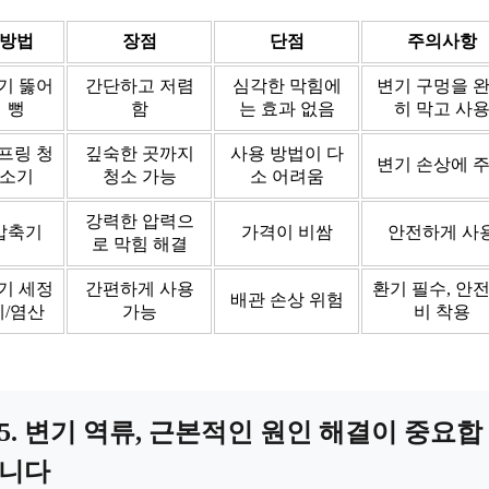
방법
장점
단점
주의사항
기 뚫어
간단하고 저렴
심각한 막힘에
변기 구멍을 
뻥
함
는 효과 없음
히 막고 사
프링 청
깊숙한 곳까지
사용 방법이 다
변기 손상에 
소기
청소 가능
소 어려움
강력한 압력으
압축기
가격이 비쌈
안전하게 사
로 막힘 해결
기 세정
간편하게 사용
환기 필수, 안전
배관 손상 위험
제/염산
가능
비 착용
5. 변기 역류, 근본적인 원인 해결이 중요합
니다