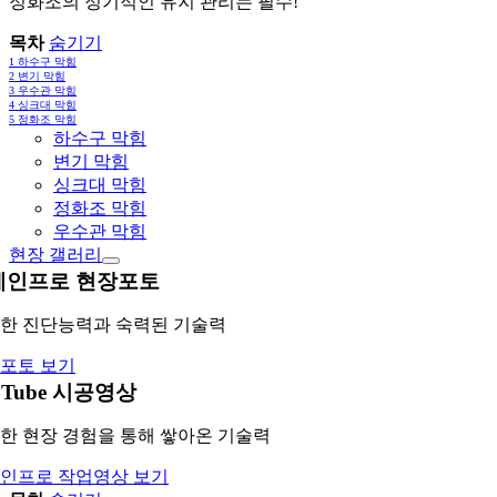
정화조의 정기적인 유지 관리는 필수!
목차
숨기기
1
하수구 막힘
2
변기 막힘
3
우수관 막힘
4
싱크대 막힘
5
정화조 막힘
하수구 막힘
변기 막힘
싱크대 막힘
정화조 막힘
우수관 막힘
현장 갤러리
레인프로 현장포토
한 진단능력과 숙력된 기술력
포토 보기
uTube 시공영상
한 현장 경험을 통해 쌓아온 기술력
인프로 작업영상 보기