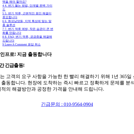
택을 해야 할까요?
4
4. 변기 뚫는 방법, 단계별 완벽 가이
드
5
5. 변기 역류, 근본적인 원인 해결이
중요합니다
6
6. 화성남양동, 지역 특성에 맞는 맞
춤 솔루션
7
7. 변기 역류 예방, 작은 습관이 큰 변
화를 만듭니다
8
8. FAQ: 변기 역류, 궁금증을 해결해
드립니다
9
Leave A Comment 응답 취소
인프로! 지금 출동합니다
시간 긴급출동!
는 고객의 요구 사항을 가능한 한 빨리 해결하기 위해 1년 365일
 출동합니다. 현장에 도착하는 즉시 빠르고 정확하게 문제를 분
최적의 해결방안과 공정한 가격을 안내해 드립니다.
긴급문의 : 010-9564-0904