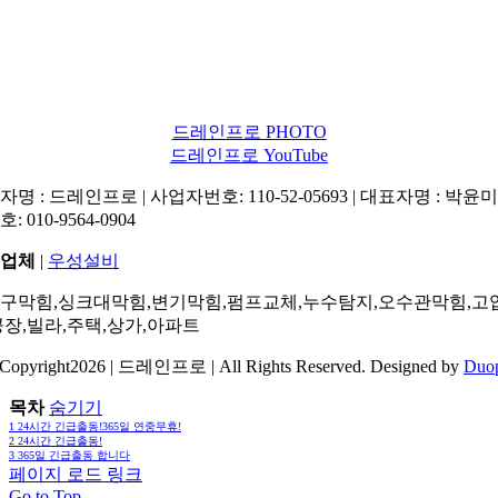
드레인프로 PHOTO
드레인프로 YouTube
명 : 드레인프로 | 사업자번호: 110-52-05693 | 대표자명 : 박윤미 
: 010-9564-0904
업체
|
우성설비
구막힘,싱크대막힘,변기막힘,펌프교체,누수탐지,오수관막힘,고
공장,빌라,주택,상가,아파트
Copyright2026 | 드레인프로 | All Rights Reserved. Designed by
Duo
목차
숨기기
1
24시간 긴급출동!365일 연중무휴!
2
24시간 긴급출동!
3
365일 긴급출동 합니다
페이지 로드 링크
Go to Top