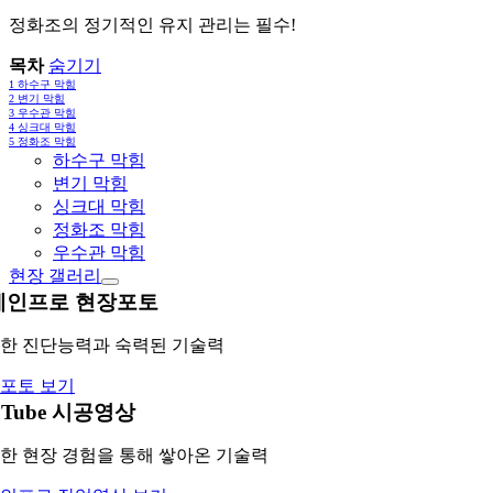
정화조의 정기적인 유지 관리는 필수!
목차
숨기기
1
하수구 막힘
2
변기 막힘
3
우수관 막힘
4
싱크대 막힘
5
정화조 막힘
하수구 막힘
변기 막힘
싱크대 막힘
정화조 막힘
우수관 막힘
현장 갤러리
레인프로 현장포토
한 진단능력과 숙력된 기술력
포토 보기
uTube 시공영상
한 현장 경험을 통해 쌓아온 기술력