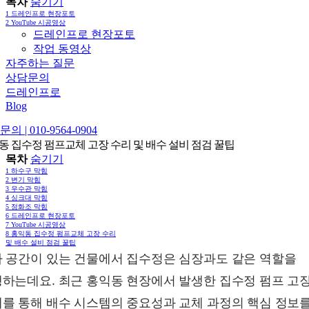
목차
숨기기
1
드레인프로 현장포토
2
YouTube 시공영상
드레인프로 현장포토
작업 동영상
자주하는 질문
상담문의
드레인프로
Blog
의 | 010-9564-0904
동 집수정 펌프교체 고장 수리 및 배수 설비 점검 꿀팁
목차
숨기기
1
하수구 막힘
2
변기 막힘
3
우수관 막힘
4
싱크대 막힘
5
정화조 막힘
6
드레인프로 현장포토
7
YouTube 시공영상
8
홍익동 집수정 펌프교체 고장 수리
및 배수 설비 점검 꿀팁
 공간이 있는 건물에서 집수정은 심장과도 같은 역할을
하는데요. 최근 홍익동 현장에서 발생한 집수정 펌프 고
를 통해 배수 시스템의 중요성과 교체 과정의 핵심 정보