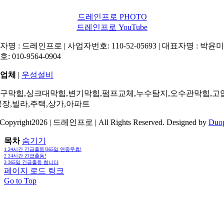
드레인프로 PHOTO
드레인프로 YouTube
명 : 드레인프로 | 사업자번호: 110-52-05693 | 대표자명 : 박윤미 
: 010-9564-0904
업체
|
우성설비
구막힘,싱크대막힘,변기막힘,펌프교체,누수탐지,오수관막힘,고
공장,빌라,주택,상가,아파트
Copyright2026 | 드레인프로 | All Rights Reserved. Designed by
Duo
목차
숨기기
1
24시간 긴급출동!365일 연중무휴!
2
24시간 긴급출동!
3
365일 긴급출동 합니다
페이지 로드 링크
Go to Top