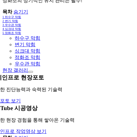
정화조의 정기적인 유지 관리는 필수!
목차
숨기기
1
하수구 막힘
2
변기 막힘
3
우수관 막힘
4
싱크대 막힘
5
정화조 막힘
하수구 막힘
변기 막힘
싱크대 막힘
정화조 막힘
우수관 막힘
현장 갤러리
레인프로 현장포토
한 진단능력과 숙력된 기술력
포토 보기
uTube 시공영상
한 현장 경험을 통해 쌓아온 기술력
인프로 작업영상 보기