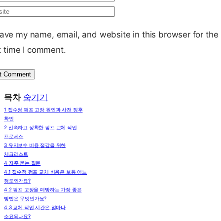
ave my name, email, and website in this browser for the
t time I comment.
목차
숨기기
1
집수정 펌프 고장 원인과 사전 징후
확인
2
신속하고 정확한 펌프 교체 작업
프로세스
3
유지보수 비용 절감을 위한
체크리스트
4
자주 묻는 질문
4.1
집수정 펌프 교체 비용은 보통 어느
정도인가요?
4.2
펌프 고장을 예방하는 가장 좋은
방법은 무엇인가요?
4.3
교체 작업 시간은 얼마나
소요되나요?