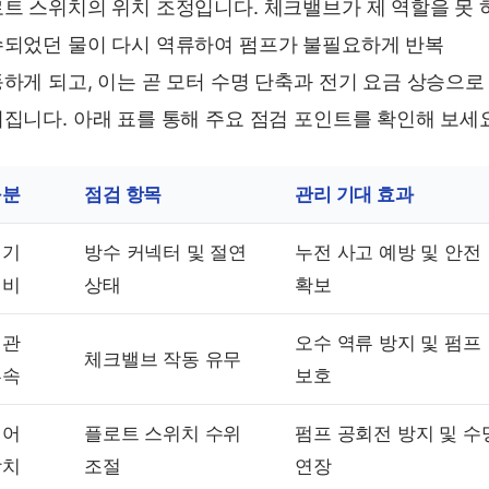
트 스위치의 위치 조정입니다. 체크밸브가 제 역할을 못 
되었던 물이 다시 역류하여 펌프가 불필요하게 반복
하게 되고, 이는 곧 모터 수명 단축과 전기 요금 상승으로
집니다. 아래 표를 통해 주요 점검 포인트를 확인해 보세요
구분
점검 항목
관리 기대 효과
전기
방수 커넥터 및 절연
누전 사고 예방 및 안전
설비
상태
확보
배관
오수 역류 방지 및 펌프
체크밸브 작동 유무
부속
보호
제어
플로트 스위치 수위
펌프 공회전 방지 및 수
장치
조절
연장