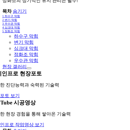
정화조의 정기적인 유지 관리는 필수!
목차
숨기기
1
하수구 막힘
2
변기 막힘
3
우수관 막힘
4
싱크대 막힘
5
정화조 막힘
하수구 막힘
변기 막힘
싱크대 막힘
정화조 막힘
우수관 막힘
현장 갤러리
레인프로 현장포토
한 진단능력과 숙력된 기술력
포토 보기
uTube 시공영상
한 현장 경험을 통해 쌓아온 기술력
인프로 작업영상 보기