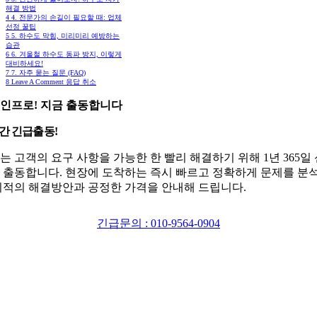
해결 방법
4
4. 전문가의 손길이 필요할 때: 업체
선정 꿀팁
5
5. 하수도 막힘, 미리미리 예방하는
습관
6
6. 겨울철 하수도 동파 방지, 이렇게
대비하세요!
7
7. 자주 묻는 질문 (FAQ)
8
Leave A Comment 응답 취소
인프로! 지금 출동합니다
시간 긴급출동!
는 고객의 요구 사항을 가능한 한 빨리 해결하기 위해 1년 365일
 출동합니다. 현장에 도착하는 즉시 빠르고 정확하게 문제를 분
최적의 해결방안과 공정한 가격을 안내해 드립니다.
긴급문의 : 010-9564-0904