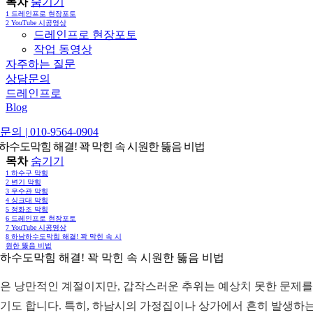
목차
숨기기
1
드레인프로 현장포토
2
YouTube 시공영상
드레인프로 현장포토
작업 동영상
자주하는 질문
상담문의
드레인프로
Blog
의 | 010-9564-0904
하수도막힘 해결! 꽉 막힌 속 시원한 뚫음 비법
목차
숨기기
1
하수구 막힘
2
변기 막힘
3
우수관 막힘
4
싱크대 막힘
5
정화조 막힘
6
드레인프로 현장포토
7
YouTube 시공영상
8
하남하수도막힘 해결! 꽉 막힌 속 시
원한 뚫음 비법
하수도막힘 해결! 꽉 막힌 속 시원한 뚫음 비법
은 낭만적인 계절이지만, 갑작스러운 추위는 예상치 못한 문제를
기도 합니다. 특히, 하남시의 가정집이나 상가에서 흔히 발생하는