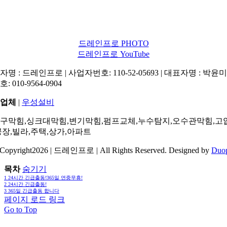
드레인프로 PHOTO
드레인프로 YouTube
명 : 드레인프로 | 사업자번호: 110-52-05693 | 대표자명 : 박윤미 
: 010-9564-0904
업체
|
우성설비
구막힘,싱크대막힘,변기막힘,펌프교체,누수탐지,오수관막힘,고
공장,빌라,주택,상가,아파트
Copyright2026 | 드레인프로 | All Rights Reserved. Designed by
Duo
목차
숨기기
1
24시간 긴급출동!365일 연중무휴!
2
24시간 긴급출동!
3
365일 긴급출동 합니다
페이지 로드 링크
Go to Top