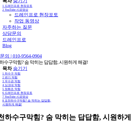
목차
숨기기
1
드레인프로 현장포토
2
YouTube 시공영상
드레인프로 현장포토
작업 동영상
자주하는 질문
상담문의
드레인프로
Blog
의 | 010-9564-0904
하수구막힘? 숨 막히는 답답함, 시원하게 해결!
목차
숨기기
1
하수구 막힘
2
변기 막힘
3
우수관 막힘
4
싱크대 막힘
5
정화조 막힘
6
드레인프로 현장포토
7
YouTube 시공영상
8
포천하수구막힘? 숨 막히는 답답함,
시원하게 해결!
천하수구막힘? 숨 막히는 답답함, 시원하게