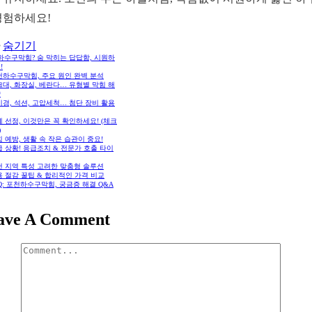
경험하세요!
숨기기
하수구막힘? 숨 막히는 답답함, 시원하
!
천하수구막힘, 주요 원인 완벽 분석
대, 화장실, 베란다… 유형별 막힘 해
략
경, 석션, 고압세척… 첨단 장비 활용
 선정, 이것만은 꼭 확인하세요! (체크
)
 예방, 생활 속 작은 습관이 중요!
 상황! 응급조치 & 전문가 호출 타이
천 지역 특성 고려한 맞춤형 솔루션
 절감 꿀팁 & 합리적인 가격 비교
Q: 포천하수구막힘, 궁금증 해결 Q&A
ave A Comment