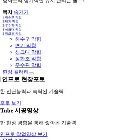
정화조의 정기적인 유지 관리는 필수!
목차
숨기기
1
하수구 막힘
2
변기 막힘
3
우수관 막힘
4
싱크대 막힘
5
정화조 막힘
하수구 막힘
변기 막힘
싱크대 막힘
정화조 막힘
우수관 막힘
현장 갤러리
레인프로 현장포토
한 진단능력과 숙력된 기술력
포토 보기
uTube 시공영상
한 현장 경험을 통해 쌓아온 기술력
인프로 작업영상 보기