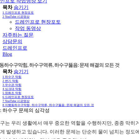
인프로 작업영상 보기
목차
숨기기
1
드레인프로 현장포토
2
YouTube 시공영상
드레인프로 현장포토
작업 동영상
자주하는 질문
상담문의
드레인프로
Blog
동하수구막힘, 하수구역류, 하수구뚫음: 문제 해결의 모든 것
목차
숨기기
1
하수구 막힘
2
변기 막힘
3
우수관 막힘
4
싱크대 막힘
5
정화조 막힘
6
드레인프로 현장포토
7
YouTube 시공영상
8
지행동하수구막힘, 하수구역류, 하수구뚫음: 문제 해결의 모든 것
: 하수구 문제의 심각성
구는 우리 생활에서 매우 중요한 역할을 수행하지만, 종종 막히
게 발생하고 있습니다. 이러한 문제는 단순히 물이 넘치는 정도에 