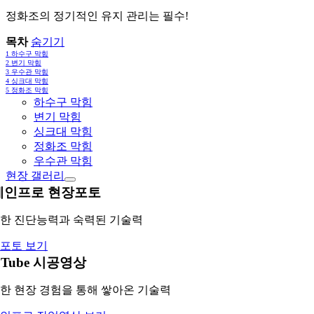
정화조의 정기적인 유지 관리는 필수!
목차
숨기기
1
하수구 막힘
2
변기 막힘
3
우수관 막힘
4
싱크대 막힘
5
정화조 막힘
하수구 막힘
변기 막힘
싱크대 막힘
정화조 막힘
우수관 막힘
현장 갤러리
레인프로 현장포토
한 진단능력과 숙력된 기술력
포토 보기
uTube 시공영상
한 현장 경험을 통해 쌓아온 기술력