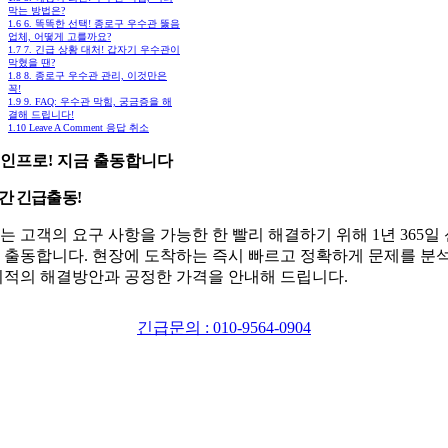
막는 방법은?
1.6
6. 똑똑한 선택! 종로구 우수관 뚫음
업체, 어떻게 고를까요?
1.7
7. 긴급 상황 대처! 갑자기 우수관이
막혔을 땐?
1.8
8. 종로구 우수관 관리, 이것만은
꼭!
1.9
9. FAQ: 우수관 막힘, 궁금증을 해
결해 드립니다!
1.10
Leave A Comment 응답 취소
인프로! 지금 출동합니다
시간 긴급출동!
는 고객의 요구 사항을 가능한 한 빨리 해결하기 위해 1년 365일
 출동합니다. 현장에 도착하는 즉시 빠르고 정확하게 문제를 분
최적의 해결방안과 공정한 가격을 안내해 드립니다.
긴급문의 : 010-9564-0904