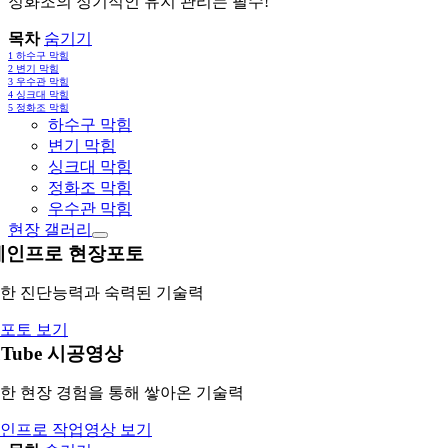
정화조의 정기적인 유지 관리는 필수!
목차
숨기기
1
하수구 막힘
2
변기 막힘
3
우수관 막힘
4
싱크대 막힘
5
정화조 막힘
하수구 막힘
변기 막힘
싱크대 막힘
정화조 막힘
우수관 막힘
현장 갤러리
레인프로 현장포토
한 진단능력과 숙력된 기술력
포토 보기
uTube 시공영상
한 현장 경험을 통해 쌓아온 기술력
인프로 작업영상 보기