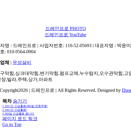
드레인프로 PHOTO
드레인프로 YouTube
명 : 드레인프로 | 사업자번호: 110-52-05693 | 대표자명 : 박윤미 
: 010-9564-0904
업체
|
우성설비
구막힘,싱크대막힘,변기막힘,펌프교체,누수탐지,오수관막힘,고
공장,빌라,주택,상가,아파트
Copyright2026 | 드레인프로 | All Rights Reserved. Designed by
Duo
목차
숨기기
1
24시간 긴급출동!365일 연중무휴!
2
24시간 긴급출동!
3
365일 긴급출동 합니다
페이지 로드 링크
Go to Top