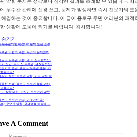
관 막힘 문제는 생각보다 심각한 결과를 초래할 수 있습니다. 따
에 우수관 관리에 신경 쓰고, 문제가 발생하면 즉시 전문가의 도
 해결하는 것이 중요합니다. 이 글이 종로구 주민 여러분의 쾌적
한 생활에 도움이 되기를 바랍니다. 감사합니다!
숨기기
우수관막힘 해결! 💯 완벽 뚫음 솔루
 우수관 막힘의 주범: 무엇이 문제일까
 종로구 우수관 막힘, 왜 더 심각할까요?
 자가 진단! 우리 집 우수관, 괜찮을까요?
 전문가의 손길: 종로구 우수관 뚫음, 어
진행될까요?
 예방이 최선! 우수관 막힘, 미리 막는 방
 똑똑한 선택! 종로구 우수관 뚫음 업체,
 고를까요?
 긴급 상황 대처! 갑자기 우수관이 막혔
 종로구 우수관 관리, 이것만은 꼭!
 FAQ: 우수관 막힘, 궁금증을 해결해 드
!
ave A Comment