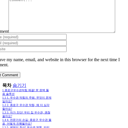
ment
ave my name, email, and website in this browser for the next time I
ent.
목차
숨기기
1
종로구우수관막힘 해결! 💯 완벽 뚫
음 솔루션
1.1
1. 우수관 막힘의 주범: 무엇이 문제
일까요?
1.2
2. 종로구 우수관 막힘, 왜 더 심각
할까요?
1.3
3. 자가 진단! 우리 집 우수관, 괜찮
을까요?
1.4
4. 전문가의 손길: 종로구 우수관 뚫
음, 어떻게 진행될까요?
1.5
5. 예방이 최선! 우수관 막힘, 미리