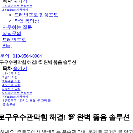
목차
숨기기
1
드레인프로 현장포토
2
YouTube 시공영상
드레인프로 현장포토
작업 동영상
자주하는 질문
상담문의
드레인프로
Blog
의 | 010-9564-0904
구우수관막힘 해결! 💯 완벽 뚫음 솔루션
목차
숨기기
1
하수구 막힘
2
변기 막힘
3
우수관 막힘
4
싱크대 막힘
5
정화조 막힘
6
드레인프로 현장포토
7
YouTube 시공영상
8
종로구우수관막힘 해결! 💯 완벽 뚫
음 솔루션
로구우수관막힘 해결! 💯 완벽 뚫음 솔루션
하세요! 종로구에서 발생하는 우수관 막힘 문제로 골머리를 앓고