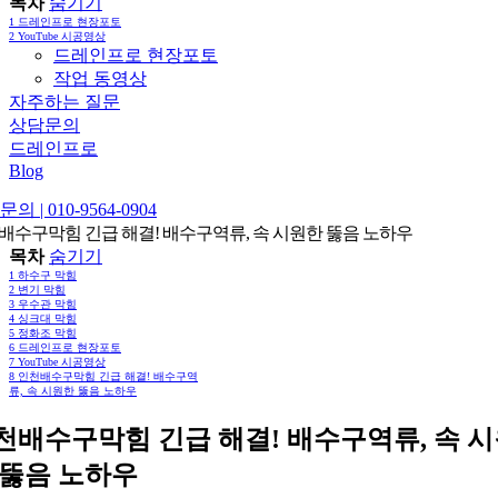
목차
숨기기
1
드레인프로 현장포토
2
YouTube 시공영상
드레인프로 현장포토
작업 동영상
자주하는 질문
상담문의
드레인프로
Blog
의 | 010-9564-0904
배수구막힘 긴급 해결! 배수구역류, 속 시원한 뚫음 노하우
목차
숨기기
1
하수구 막힘
2
변기 막힘
3
우수관 막힘
4
싱크대 막힘
5
정화조 막힘
6
드레인프로 현장포토
7
YouTube 시공영상
8
인천배수구막힘 긴급 해결! 배수구역
류, 속 시원한 뚫음 노하우
천배수구막힘 긴급 해결! 배수구역류, 속 
 뚫음 노하우