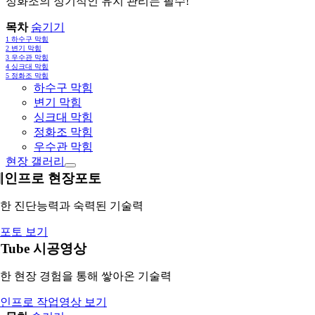
정화조의 정기적인 유지 관리는 필수!
목차
숨기기
1
하수구 막힘
2
변기 막힘
3
우수관 막힘
4
싱크대 막힘
5
정화조 막힘
하수구 막힘
변기 막힘
싱크대 막힘
정화조 막힘
우수관 막힘
현장 갤러리
레인프로 현장포토
한 진단능력과 숙력된 기술력
포토 보기
uTube 시공영상
한 현장 경험을 통해 쌓아온 기술력
인프로 작업영상 보기