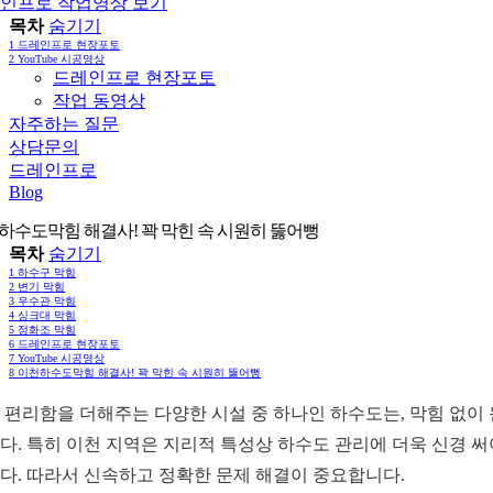
인프로 작업영상 보기
목차
숨기기
1
드레인프로 현장포토
2
YouTube 시공영상
드레인프로 현장포토
작업 동영상
자주하는 질문
상담문의
드레인프로
Blog
하수도막힘 해결사! 꽉 막힌 속 시원히 뚫어뻥
목차
숨기기
1
하수구 막힘
2
변기 막힘
3
우수관 막힘
4
싱크대 막힘
5
정화조 막힘
6
드레인프로 현장포토
7
YouTube 시공영상
8
이천하수도막힘 해결사! 꽉 막힌 속 시원히 뚫어뻥
 편리함을 더해주는 다양한 시설 중 하나인 하수도는, 막힘 없이
다. 특히 이천 지역은 지리적 특성상 하수도 관리에 더욱 신경 써야
다. 따라서 신속하고 정확한 문제 해결이 중요합니다.