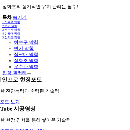
정화조의 정기적인 유지 관리는 필수!
목차
숨기기
1
하수구 막힘
2
변기 막힘
3
우수관 막힘
4
싱크대 막힘
5
정화조 막힘
하수구 막힘
변기 막힘
싱크대 막힘
정화조 막힘
우수관 막힘
현장 갤러리
레인프로 현장포토
한 진단능력과 숙력된 기술력
포토 보기
uTube 시공영상
한 현장 경험을 통해 쌓아온 기술력