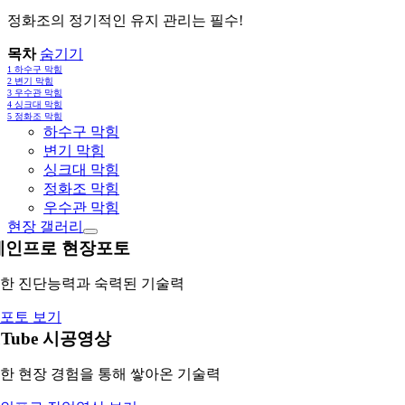
정화조의 정기적인 유지 관리는 필수!
목차
숨기기
1
하수구 막힘
2
변기 막힘
3
우수관 막힘
4
싱크대 막힘
5
정화조 막힘
하수구 막힘
변기 막힘
싱크대 막힘
정화조 막힘
우수관 막힘
현장 갤러리
레인프로 현장포토
한 진단능력과 숙력된 기술력
포토 보기
uTube 시공영상
한 현장 경험을 통해 쌓아온 기술력