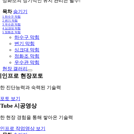
정화조의 정기적인 유지 관리는 필수!
목차
숨기기
1
하수구 막힘
2
변기 막힘
3
우수관 막힘
4
싱크대 막힘
5
정화조 막힘
하수구 막힘
변기 막힘
싱크대 막힘
정화조 막힘
우수관 막힘
현장 갤러리
레인프로 현장포토
한 진단능력과 숙력된 기술력
포토 보기
uTube 시공영상
한 현장 경험을 통해 쌓아온 기술력
인프로 작업영상 보기