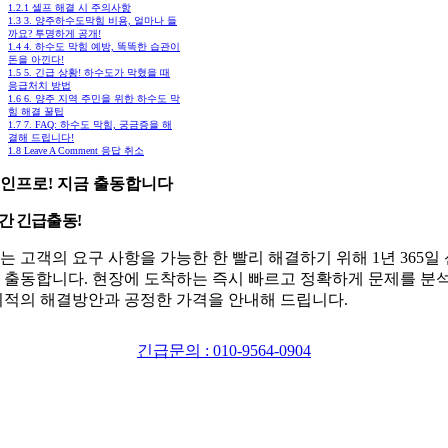
1.2.1
셀프 해결 시 주의사항
1.3
3. 양주하수도막힘 비용, 얼마나 들
까요? 투명하게 공개!
1.4
4. 하수도 막힘 예방, 똑똑한 습관이
돈을 아낀다!
1.5
5. 긴급 상황! 하수도가 막혔을 때
응급처치 방법
1.6
6. 양주 지역 주민을 위한 하수도 막
힘 해결 꿀팁
1.7
7. FAQ: 하수도 막힘, 궁금증을 해
결해 드립니다!
1.8
Leave A Comment 응답 취소
인프로! 지금 출동합니다
시간 긴급출동!
는 고객의 요구 사항을 가능한 한 빨리 해결하기 위해 1년 365일
 출동합니다. 현장에 도착하는 즉시 빠르고 정확하게 문제를 분
최적의 해결방안과 공정한 가격을 안내해 드립니다.
긴급문의 : 010-9564-0904