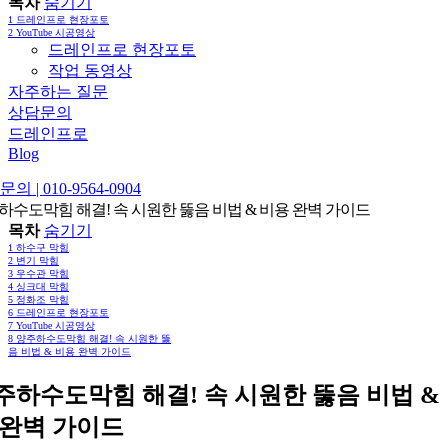
목차
숨기기
1
드레인프로 현장포토
2
YouTube 시공영상
드레인프로 현장포토
작업 동영상
자주하는 질문
상담문의
드레인프로
Blog
의 | 010-9564-0904
하수도막힘 해결! 속 시원한 뚫음 비법 & 비용 완벽 가이드
목차
숨기기
1
하수구 막힘
2
변기 막힘
3
우수관 막힘
4
싱크대 막힘
5
정화조 막힘
6
드레인프로 현장포토
7
YouTube 시공영상
8
양주하수도막힘 해결! 속 시원한 뚫
음 비법 & 비용 완벽 가이드
주하수도막힘 해결! 속 시원한 뚫음 비법 &
 완벽 가이드