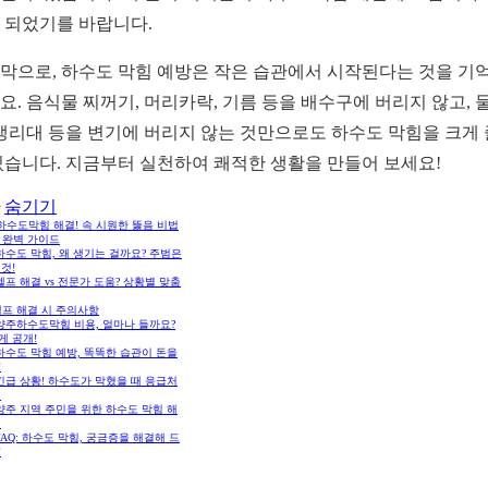
 되었기를 바랍니다.
막으로, 하수도 막힘 예방은 작은 습관에서 시작된다는 것을 기
요. 음식물 찌꺼기, 머리카락, 기름 등을 배수구에 버리지 않고, 
 생리대 등을 변기에 버리지 않는 것만으로도 하수도 막힘을 크게
있습니다. 지금부터 실천하여 쾌적한 생활을 만들어 보세요!
숨기기
하수도막힘 해결! 속 시원한 뚫음 비법
 완벽 가이드
 하수도 막힘, 왜 생기는 걸까요? 주범은
것!
 셀프 해결 vs 전문가 도움? 상황별 맞춤
셀프 해결 시 주의사항
 양주하수도막힘 비용, 얼마나 들까요?
게 공개!
 하수도 막힘 예방, 똑똑한 습관이 돈을
!
 긴급 상황! 하수도가 막혔을 때 응급처
법
 양주 지역 주민을 위한 하수도 막힘 해
팁
 FAQ: 하수도 막힘, 궁금증을 해결해 드
!