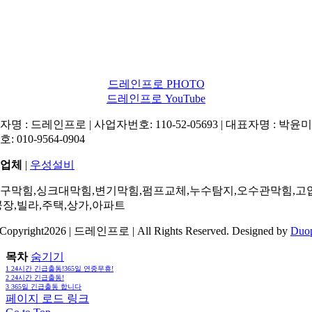
드레인프로 PHOTO
드레인프로 YouTube
명 : 드레인프로 | 사업자번호: 110-52-05693 | 대표자명 : 박윤미 
: 010-9564-0904
업체
|
우성설비
구막힘,싱크대막힘,변기막힘,펌프교체,누수탐지,오수관막힘,고
공장,빌라,주택,상가,아파트
Copyright2026 | 드레인프로 | All Rights Reserved. Designed by
Duo
목차
숨기기
1
24시간 긴급출동!365일 연중무휴!
2
24시간 긴급출동!
3
365일 긴급출동 합니다
페이지 로드 링크