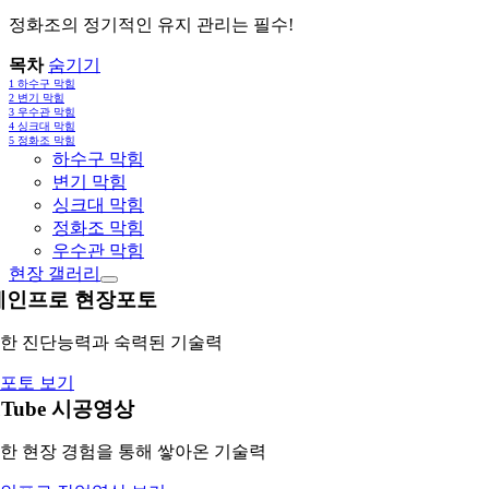
정화조의 정기적인 유지 관리는 필수!
목차
숨기기
1
하수구 막힘
2
변기 막힘
3
우수관 막힘
4
싱크대 막힘
5
정화조 막힘
하수구 막힘
변기 막힘
싱크대 막힘
정화조 막힘
우수관 막힘
현장 갤러리
레인프로 현장포토
한 진단능력과 숙력된 기술력
포토 보기
uTube 시공영상
한 현장 경험을 통해 쌓아온 기술력