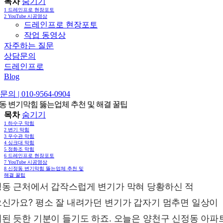
목차
숨기기
1
드레인프로 현장포토
2
YouTube 시공영상
드레인프로 현장포토
작업 동영상
자주하는 질문
상담문의
드레인프로
Blog
의 | 010-9564-0904
동 변기막힘 뚫는업체 추천 및 해결 꿀팁
목차
숨기기
1
하수구 막힘
2
변기 막힘
3
우수관 막힘
4
싱크대 막힘
5
정화조 막힘
6
드레인프로 현장포토
7
YouTube 시공영상
8
신정동 변기막힘 뚫는업체 추천 및
해결 꿀팁
동 근처에서 갑작스럽게 변기가 막혀 당황하신 적
신가요? 평소 잘 내려가던 변기가 갑자기 멈추면 일상이
된 듯한 기분이 들기도 하죠. 오늘은 양천구 신정동 아파