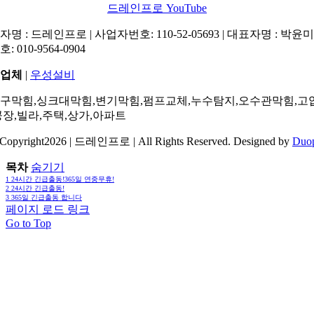
드레인프로 YouTube
명 : 드레인프로 | 사업자번호: 110-52-05693 | 대표자명 : 박윤미 
: 010-9564-0904
업체
|
우성설비
구막힘,싱크대막힘,변기막힘,펌프교체,누수탐지,오수관막힘,고
공장,빌라,주택,상가,아파트
Copyright2026 | 드레인프로 | All Rights Reserved. Designed by
Duo
목차
숨기기
1
24시간 긴급출동!365일 연중무휴!
2
24시간 긴급출동!
3
365일 긴급출동 합니다
페이지 로드 링크
Go to Top