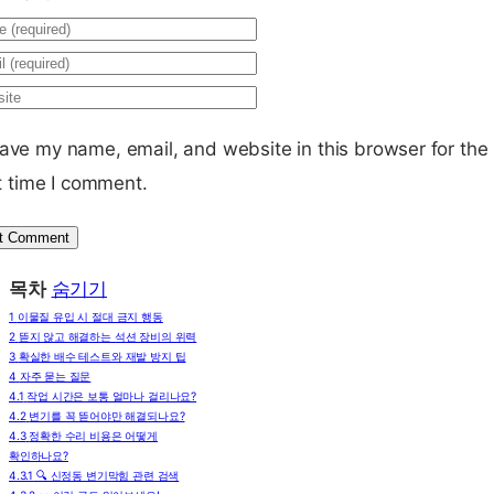
ave my name, email, and website in this browser for the
t time I comment.
목차
숨기기
1
이물질 유입 시 절대 금지 행동
2
뜯지 않고 해결하는 석션 장비의 위력
3
확실한 배수 테스트와 재발 방지 팁
4
자주 묻는 질문
4.1
작업 시간은 보통 얼마나 걸리나요?
4.2
변기를 꼭 뜯어야만 해결되나요?
4.3
정확한 수리 비용은 어떻게
확인하나요?
4.3.1
🔍 신정동 변기막힘 관련 검색