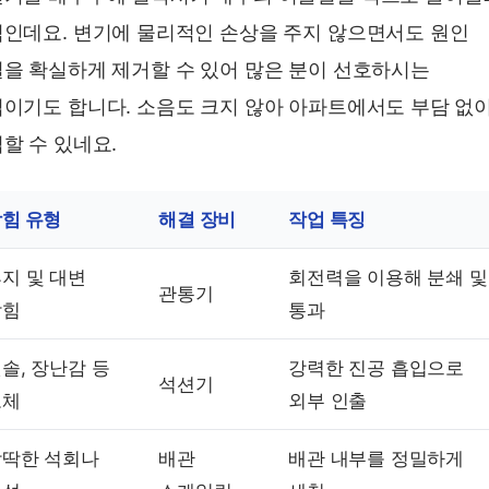
인데요. 변기에 물리적인 손상을 주지 않으면서도 원인
을 확실하게 제거할 수 있어 많은 분이 선호하시는
이기도 합니다. 소음도 크지 않아 아파트에서도 부담 없
할 수 있네요.
힘 유형
해결 장비
작업 특징
지 및 대변
회전력을 이용해 분쇄 및
관통기
막힘
통과
솔, 장난감 등
강력한 진공 흡입으로
석션기
고체
외부 인출
딱딱한 석회나
배관
배관 내부를 정밀하게