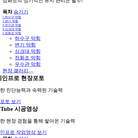
정화조의 정기적인 유지 관리는 필수!
목차
숨기기
1
하수구 막힘
2
변기 막힘
3
우수관 막힘
4
싱크대 막힘
5
정화조 막힘
하수구 막힘
변기 막힘
싱크대 막힘
정화조 막힘
우수관 막힘
현장 갤러리
레인프로 현장포토
한 진단능력과 숙력된 기술력
포토 보기
uTube 시공영상
한 현장 경험을 통해 쌓아온 기술력
인프로 작업영상 보기