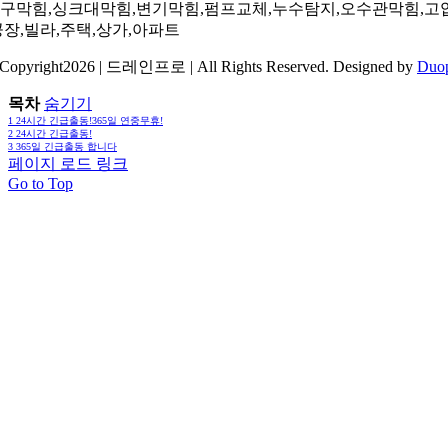
구막힘,싱크대막힘,변기막힘,펌프교체,누수탐지,오수관막힘,고
공장,빌라,주택,상가,아파트
Copyright2026 | 드레인프로 | All Rights Reserved. Designed by
Duo
목차
숨기기
1
24시간 긴급출동!365일 연중무휴!
2
24시간 긴급출동!
3
365일 긴급출동 합니다
페이지 로드 링크
Go to Top