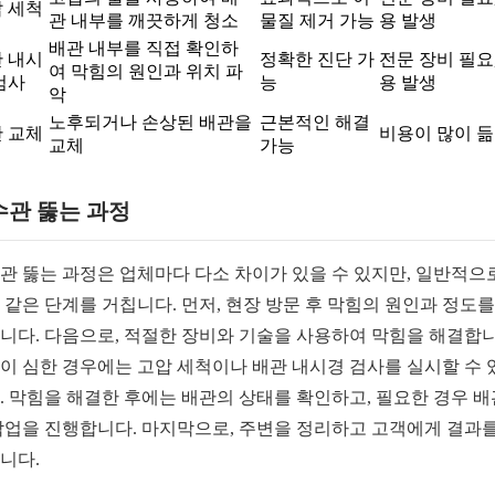
 세척
관 내부를 깨끗하게 청소
물질 제거 가능
용 발생
배관 내부를 직접 확인하
 내시
정확한 진단 가
전문 장비 필요,
여 막힘의 원인과 위치 파
검사
능
용 발생
악
노후되거나 손상된 배관을
근본적인 해결
 교체
비용이 많이 듦
교체
가능
수관 뚫는 과정
관 뚫는 과정은 업체마다 다소 차이가 있을 수 있지만, 일반적으
 같은 단계를 거칩니다. 먼저, 현장 방문 후 막힘의 원인과 정도를
니다. 다음으로, 적절한 장비와 기술을 사용하여 막힘을 해결합니
이 심한 경우에는 고압 세척이나 배관 내시경 검사를 실시할 수 
. 막힘을 해결한 후에는 배관의 상태를 확인하고, 필요한 경우 배
작업을 진행합니다. 마지막으로, 주변을 정리하고 고객에게 결과를
니다.