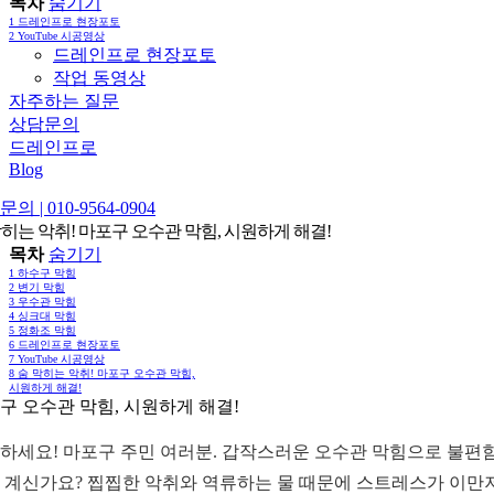
목차
숨기기
1
드레인프로 현장포토
2
YouTube 시공영상
드레인프로 현장포토
작업 동영상
자주하는 질문
상담문의
드레인프로
Blog
의 | 010-9564-0904
막히는 악취! 마포구 오수관 막힘, 시원하게 해결!
목차
숨기기
1
하수구 막힘
2
변기 막힘
3
우수관 막힘
4
싱크대 막힘
5
정화조 막힘
6
드레인프로 현장포토
7
YouTube 시공영상
8
숨 막히는 악취! 마포구 오수관 막힘,
시원하게 해결!
구 오수관 막힘, 시원하게 해결!
하세요! 마포구 주민 여러분. 갑작스러운 오수관 막힘으로 불편
 계신가요? 찝찝한 악취와 역류하는 물 때문에 스트레스가 이만