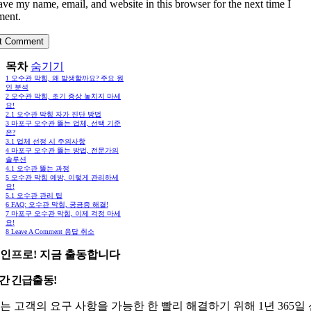
ave my name, email, and website in this browser for the next time I
ent.
목차
숨기기
1
오수관 막힘, 왜 발생할까요? 주요 원
인 분석
2
오수관 막힘, 초기 증상 놓치지 마세
요!
2.1
오수관 막힘 자가 진단 방법
3
마포구 오수관 뚫는 업체, 선택 기준
은?
3.1
업체 선정 시 주의사항
4
마포구 오수관 뚫는 방법, 전문가의
솔루션
4.1
오수관 뚫는 과정
5
오수관 막힘 예방, 이렇게 관리하세
요!
5.1
오수관 관리 팁
6
FAQ: 오수관 막힘, 궁금증 해결!
7
마포구 오수관 막힘, 이제 걱정 마세
요!
8
Leave A Comment 응답 취소
인프로! 지금 출동합니다
시간 긴급출동!
는 고객의 요구 사항을 가능한 한 빨리 해결하기 위해 1년 365일