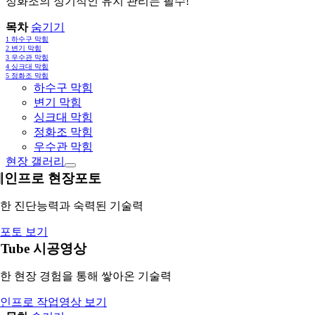
정화조의 정기적인 유지 관리는 필수!
목차
숨기기
1
하수구 막힘
2
변기 막힘
3
우수관 막힘
4
싱크대 막힘
5
정화조 막힘
하수구 막힘
변기 막힘
싱크대 막힘
정화조 막힘
우수관 막힘
현장 갤러리
레인프로 현장포토
한 진단능력과 숙력된 기술력
포토 보기
uTube 시공영상
한 현장 경험을 통해 쌓아온 기술력
인프로 작업영상 보기