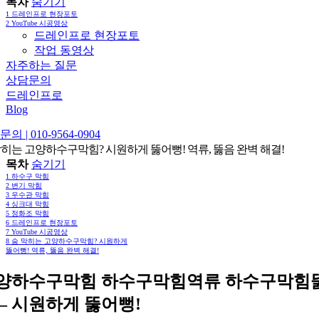
목차
숨기기
1
드레인프로 현장포토
2
YouTube 시공영상
드레인프로 현장포토
작업 동영상
자주하는 질문
상담문의
드레인프로
Blog
의 | 010-9564-0904
막히는 고양하수구막힘? 시원하게 뚫어뻥! 역류, 뚫음 완벽 해결!
목차
숨기기
1
하수구 막힘
2
변기 막힘
3
우수관 막힘
4
싱크대 막힘
5
정화조 막힘
6
드레인프로 현장포토
7
YouTube 시공영상
8
숨 막히는 고양하수구막힘? 시원하게
뚫어뻥! 역류, 뚫음 완벽 해결!
양하수구막힘 하수구막힘역류 하수구막힘
 – 시원하게 뚫어뻥!