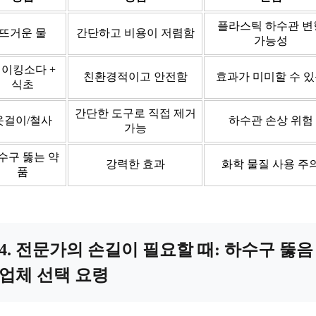
플라스틱 하수관 변
뜨거운 물
간단하고 비용이 저렴함
가능성
이킹소다 +
친환경적이고 안전함
효과가 미미할 수 
식초
간단한 도구로 직접 제거
옷걸이/철사
하수관 손상 위험
가능
수구 뚫는 약
강력한 효과
화학 물질 사용 주
품
4. 전문가의 손길이 필요할 때: 하수구 뚫음
업체 선택 요령