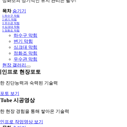
정화조의 정기적인 유지 관리는 필수!
목차
숨기기
1
하수구 막힘
2
변기 막힘
3
우수관 막힘
4
싱크대 막힘
5
정화조 막힘
하수구 막힘
변기 막힘
싱크대 막힘
정화조 막힘
우수관 막힘
현장 갤러리
레인프로 현장포토
한 진단능력과 숙력된 기술력
포토 보기
uTube 시공영상
한 현장 경험을 통해 쌓아온 기술력
인프로 작업영상 보기