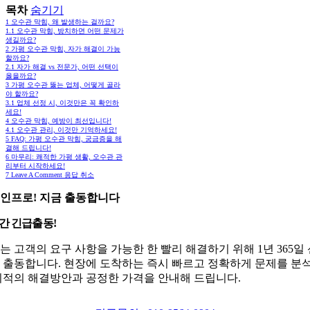
목차
숨기기
1
오수관 막힘, 왜 발생하는 걸까요?
1.1
오수관 막힘, 방치하면 어떤 문제가
생길까요?
2
가평 오수관 막힘, 자가 해결이 가능
할까요?
2.1
자가 해결 vs 전문가, 어떤 선택이
옳을까요?
3
가평 오수관 뚫는 업체, 어떻게 골라
야 할까요?
3.1
업체 선정 시, 이것만은 꼭 확인하
세요!
4
오수관 막힘, 예방이 최선입니다!
4.1
오수관 관리, 이것만 기억하세요!
5
FAQ: 가평 오수관 막힘, 궁금증을 해
결해 드립니다!
6
마무리: 쾌적한 가평 생활, 오수관 관
리부터 시작하세요!
7
Leave A Comment 응답 취소
인프로! 지금 출동합니다
시간 긴급출동!
는 고객의 요구 사항을 가능한 한 빨리 해결하기 위해 1년 365일
 출동합니다. 현장에 도착하는 즉시 빠르고 정확하게 문제를 분
최적의 해결방안과 공정한 가격을 안내해 드립니다.