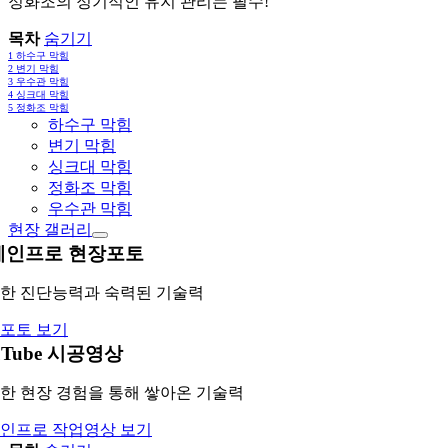
정화조의 정기적인 유지 관리는 필수!
목차
숨기기
1
하수구 막힘
2
변기 막힘
3
우수관 막힘
4
싱크대 막힘
5
정화조 막힘
하수구 막힘
변기 막힘
싱크대 막힘
정화조 막힘
우수관 막힘
현장 갤러리
레인프로 현장포토
한 진단능력과 숙력된 기술력
포토 보기
uTube 시공영상
한 현장 경험을 통해 쌓아온 기술력
인프로 작업영상 보기