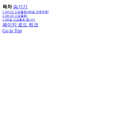
목차
숨기기
1
24시간 긴급출동!365일 연중무휴!
2
24시간 긴급출동!
3
365일 긴급출동 합니다
페이지 로드 링크
Go to Top