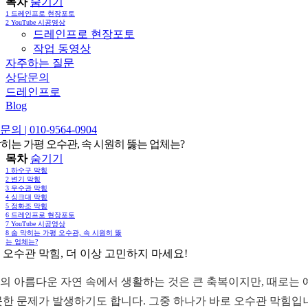
목차
숨기기
1
드레인프로 현장포토
2
YouTube 시공영상
드레인프로 현장포토
작업 동영상
자주하는 질문
상담문의
드레인프로
Blog
의 | 010-9564-0904
막히는 가평 오수관, 속 시원히 뚫는 업체는?
목차
숨기기
1
하수구 막힘
2
변기 막힘
3
우수관 막힘
4
싱크대 막힘
5
정화조 막힘
6
드레인프로 현장포토
7
YouTube 시공영상
8
숨 막히는 가평 오수관, 속 시원히 뚫
는 업체는?
 오수관 막힘, 더 이상 고민하지 마세요!
의 아름다운 자연 속에서 생활하는 것은 큰 축복이지만, 때로는 
못한 문제가 발생하기도 합니다. 그중 하나가 바로 오수관 막힘입