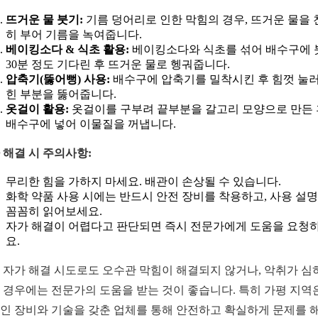
뜨거운 물 붓기:
기름 덩어리로 인한 막힘의 경우, 뜨거운 물을 
히 부어 기름을 녹여줍니다.
베이킹소다 & 식초 활용:
베이킹소다와 식초를 섞어 배수구에 
30분 정도 기다린 후 뜨거운 물로 헹궈줍니다.
압축기(뚫어뻥) 사용:
배수구에 압축기를 밀착시킨 후 힘껏 눌러
힌 부분을 뚫어줍니다.
옷걸이 활용:
옷걸이를 구부려 끝부분을 갈고리 모양으로 만든 
배수구에 넣어 이물질을 꺼냅니다.
 해결 시 주의사항:
무리한 힘을 가하지 마세요. 배관이 손상될 수 있습니다.
화학 약품 사용 시에는 반드시 안전 장비를 착용하고, 사용 설
꼼꼼히 읽어보세요.
자가 해결이 어렵다고 판단되면 즉시 전문가에게 도움을 요청
요.
 자가 해결 시도로도 오수관 막힘이 해결되지 않거나, 악취가 심
 경우에는 전문가의 도움을 받는 것이 좋습니다. 특히 가평 지역
인 장비와 기술을 갖춘 업체를 통해 안전하고 확실하게 문제를 