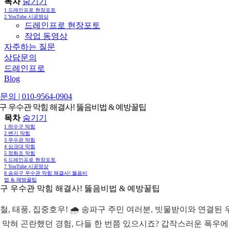
목차
숨기기
1
드레인프로 현장포토
2
YouTube 시공영상
드레인프로 현장포토
작업 동영상
자주하는 질문
상담문의
드레인프로
Blog
의 | 010-9564-0904
구 우수관 막힘 해결사! 뚫음비법 & 예방꿀팁
목차
숨기기
1
하수구 막힘
2
변기 막힘
3
우수관 막힘
4
싱크대 막힘
5
정화조 막힘
6
드레인프로 현장포토
7
YouTube 시공영상
8
송파구 우수관 막힘 해결사! 뚫음비
법 & 예방꿀팁
구 우수관 막힘 해결사! 뚫음비법 & 예방꿀팁
철, 태풍, 집중호우! 🌧️ 송파구 주민 여러분, 빗물받이와 연결된 
 막혀 곤란했던 경험, 다들 한 번쯤 있으시죠? 갑작스러운 폭우에