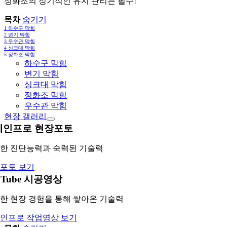
정화조의 정기적인 유지 관리는 필수!
목차
숨기기
1
하수구 막힘
2
변기 막힘
3
우수관 막힘
4
싱크대 막힘
5
정화조 막힘
하수구 막힘
변기 막힘
싱크대 막힘
정화조 막힘
우수관 막힘
현장 갤러리
레인프로 현장포토
한 진단능력과 숙력된 기술력
포토 보기
uTube 시공영상
한 현장 경험을 통해 쌓아온 기술력
인프로 작업영상 보기