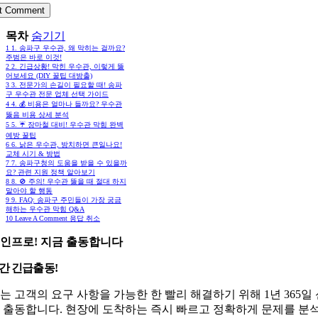
목차
숨기기
1
1. 송파구 우수관, 왜 막히는 걸까요?
주범은 바로 이것!
2
2. 긴급상황! 막힌 우수관, 이렇게 뚫
어보세요 (DIY 꿀팁 대방출)
3
3. 전문가의 손길이 필요할 때! 송파
구 우수관 전문 업체 선택 가이드
4
4. 💰 비용은 얼마나 들까요? 우수관
뚫음 비용 상세 분석
5
5. ☔ 장마철 대비! 우수관 막힘 완벽
예방 꿀팁
6
6. 낡은 우수관, 방치하면 큰일나요!
교체 시기 & 방법
7
7. 송파구청의 도움을 받을 수 있을까
요? 관련 지원 정책 알아보기
8
8. 🚫 주의! 우수관 뚫을 때 절대 하지
말아야 할 행동
9
9. FAQ: 송파구 주민들이 가장 궁금
해하는 우수관 막힘 Q&A
10
Leave A Comment 응답 취소
인프로! 지금 출동합니다
시간 긴급출동!
는 고객의 요구 사항을 가능한 한 빨리 해결하기 위해 1년 365일
 출동합니다. 현장에 도착하는 즉시 빠르고 정확하게 문제를 분