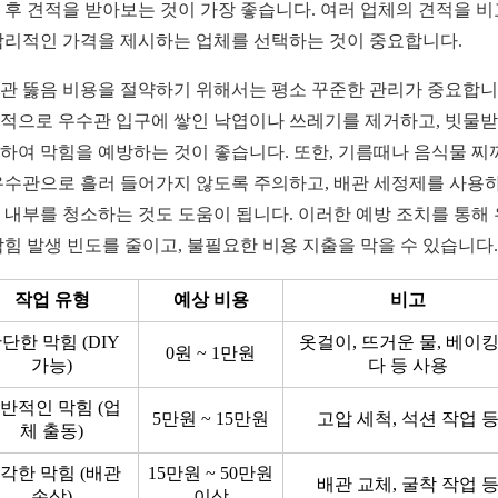
 후 견적을 받아보는 것이 가장 좋습니다. 여러 업체의 견적을 
합리적인 가격을 제시하는 업체를 선택하는 것이 중요합니다.
관 뚫음 비용을 절약하기 위해서는 평소 꾸준한 관리가 중요합니
적으로 우수관 입구에 쌓인 낙엽이나 쓰레기를 제거하고, 빗물
하여 막힘을 예방하는 것이 좋습니다. 또한, 기름때나 음식물 찌
우수관으로 흘러 들어가지 않도록 주의하고, 배관 세정제를 사용
 내부를 청소하는 것도 도움이 됩니다. 이러한 예방 조치를 통해
막힘 발생 빈도를 줄이고, 불필요한 비용 지출을 막을 수 있습니다.
작업 유형
예상 비용
비고
단한 막힘 (DIY
옷걸이, 뜨거운 물, 베이
0원 ~ 1만원
가능)
다 등 사용
반적인 막힘 (업
5만원 ~ 15만원
고압 세척, 석션 작업 
체 출동)
각한 막힘 (배관
15만원 ~ 50만원
배관 교체, 굴착 작업 
손상)
이상