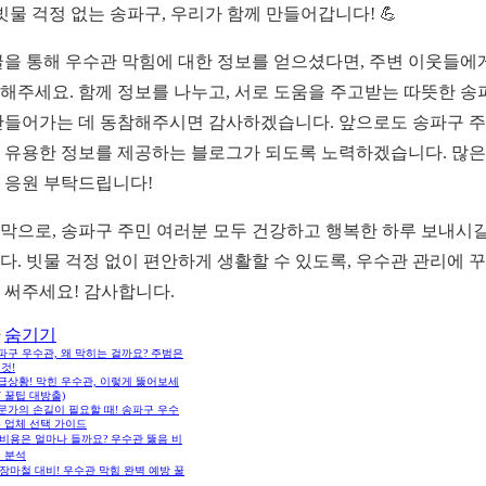
 빗물 걱정 없는 송파구, 우리가 함께 만들어갑니다! 💪
글을 통해 우수관 막힘에 대한 정보를 얻으셨다면, 주변 이웃들에
해주세요. 함께 정보를 나누고, 서로 도움을 주고받는 따뜻한 송
만들어가는 데 동참해주시면 감사하겠습니다. 앞으로도 송파구 
 유용한 정보를 제공하는 블로그가 되도록 노력하겠습니다. 많은
 응원 부탁드립니다!
막으로, 송파구 주민 여러분 모두 건강하고 행복한 하루 보내시길
다. 빗물 걱정 없이 편안하게 생활할 수 있도록, 우수관 관리에 
 써주세요! 감사합니다.
숨기기
송파구 우수관, 왜 막히는 걸까요? 주범은
것!
긴급상황! 막힌 우수관, 이렇게 뚫어보세
IY 꿀팁 대방출)
전문가의 손길이 필요할 때! 송파구 우수
 업체 선택 가이드
💰 비용은 얼마나 들까요? 우수관 뚫음 비
 분석
☔ 장마철 대비! 우수관 막힘 완벽 예방 꿀