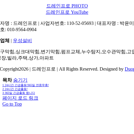
드레인프로 PHOTO
드레인프로 YouTube
명 : 드레인프로 | 사업자번호: 110-52-05693 | 대표자명 : 박윤미 
: 010-9564-0904
업체
|
우성설비
구막힘,싱크대막힘,변기막힘,펌프교체,누수탐지,오수관막힘,고
공장,빌라,주택,상가,아파트
Copyright2026 | 드레인프로 | All Rights Reserved. Designed by
Duo
목차
숨기기
1
24시간 긴급출동!365일 연중무휴!
2
24시간 긴급출동!
3
365일 긴급출동 합니다
페이지 로드 링크
Go to Top