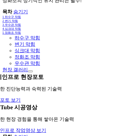
정화조의 정기적인 유지 관리는 필수!
목차
숨기기
1
하수구 막힘
2
변기 막힘
3
우수관 막힘
4
싱크대 막힘
5
정화조 막힘
하수구 막힘
변기 막힘
싱크대 막힘
정화조 막힘
우수관 막힘
현장 갤러리
레인프로 현장포토
한 진단능력과 숙력된 기술력
포토 보기
uTube 시공영상
한 현장 경험을 통해 쌓아온 기술력
인프로 작업영상 보기