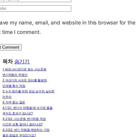
ave my name, email, and website in this browser for the
t time I comment.
목차
숨기기
1
배관 내시경으로 찾는 서소문동
변기막힘의 주원인
2
석션기와 샤프트 장비를 활용한
단계별 통수 작업
3
누수 방지를 위한 정심 보수와 실리콘
마무리
4
자주 묻는 질문
4.1
Q1. 변기가 막혔을 때 뜨거운 물을
부어도 효과가 있나요?
4.2
Q2. 서소문동 변기막힘 작업
시간은 보통 얼마나 걸리나요?
4.3
Q3. 변기 막힘을 예방하는 가장
좋은 방법은 무엇인가요?