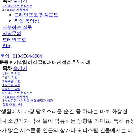
목차
숨기기
1
드레인프로 현장포토
2
YouTube 시공영상
드레인프로 현장포토
작업 동영상
자주하는 질문
상담문의
드레인프로
Blog
의 | 010-9564-0904
문동 변기막힘 해결 꿀팁과 배관 점검 추천 사례
목차
숨기기
1
하수구 막힘
2
변기 막힘
3
우수관 막힘
4
싱크대 막힘
5
정화조 막힘
6
드레인프로 현장포토
7
YouTube 시공영상
8
서소문동 변기막힘 해결 꿀팁과 배관
점검 추천 사례
생활에서 가장 당혹스러운 순간 중 하나는 바로 화장실
나 소변기가 막혀 물이 역류하는 상황일 거예요. 특히 유
가 많은 서소문동 인근의 상가나 오피스텔 건물에서는 