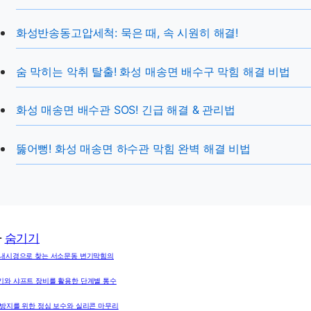
화성반송동고압세척: 묵은 때, 속 시원히 해결!
숨 막히는 악취 탈출! 화성 매송면 배수구 막힘 해결 비법
화성 매송면 배수관 SOS! 긴급 해결 & 관리법
뚫어뻥! 화성 매송면 하수관 막힘 완벽 해결 비법
차
숨기기
 내시경으로 찾는 서소문동 변기막힘의
기와 샤프트 장비를 활용한 단계별 통수
 방지를 위한 정심 보수와 실리콘 마무리