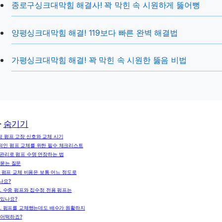
종로구싱크대막힘 해결사! 꽉 막힌 속 시원하게 뚫어뻥
양평싱크대막힘 해결! 119보다 빠른 완벽 해결법
가평싱크대막힘 해결! 꽉 막힌 속 시원한 뚫음 비법
차
숨기기
 펌프 고장 신호와 교체 시기
적인 펌프 교체를 위한 필수 체크리스트
 관리로 펌프 수명 연장하는 법
 묻는 질문
. 펌프 교체 비용은 보통 어느 정도로
나요?
2. 수중 펌프와 집수정 전용 펌프는
 있나요?
3. 펌프를 교체했는데도 배수가 원활하지
 어떡하죠?