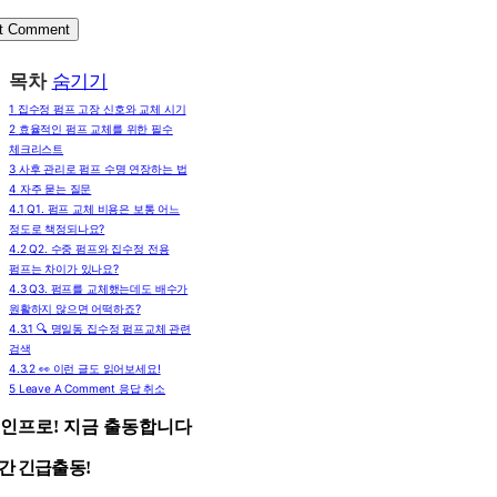
목차
숨기기
1
집수정 펌프 고장 신호와 교체 시기
2
효율적인 펌프 교체를 위한 필수
체크리스트
3
사후 관리로 펌프 수명 연장하는 법
4
자주 묻는 질문
4.1
Q1. 펌프 교체 비용은 보통 어느
정도로 책정되나요?
4.2
Q2. 수중 펌프와 집수정 전용
펌프는 차이가 있나요?
4.3
Q3. 펌프를 교체했는데도 배수가
원활하지 않으면 어떡하죠?
4.3.1
🔍 명일동 집수정 펌프교체 관련
검색
4.3.2
👀 이런 글도 읽어보세요!
5
Leave A Comment 응답 취소
인프로! 지금 출동합니다
시간 긴급출동!