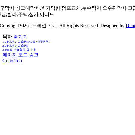
구막힘,싱크대막힘,변기막힘,펌프교체,누수탐지,오수관막힘,고
공장,빌라,주택,상가,아파트
Copyright2026 | 드레인프로 | All Rights Reserved. Designed by
Duo
목차
숨기기
1
24시간 긴급출동!365일 연중무휴!
2
24시간 긴급출동!
3
365일 긴급출동 합니다
페이지 로드 링크
Go to Top