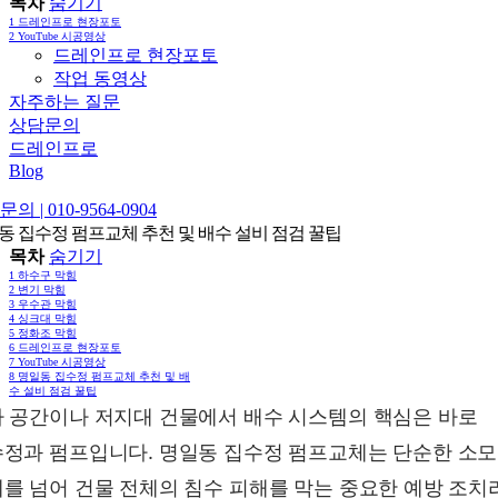
목차
숨기기
1
드레인프로 현장포토
2
YouTube 시공영상
드레인프로 현장포토
작업 동영상
자주하는 질문
상담문의
드레인프로
Blog
의 | 010-9564-0904
동 집수정 펌프교체 추천 및 배수 설비 점검 꿀팁
목차
숨기기
1
하수구 막힘
2
변기 막힘
3
우수관 막힘
4
싱크대 막힘
5
정화조 막힘
6
드레인프로 현장포토
7
YouTube 시공영상
8
명일동 집수정 펌프교체 추천 및 배
수 설비 점검 꿀팁
 공간이나 저지대 건물에서 배수 시스템의 핵심은 바로
정과 펌프입니다. 명일동 집수정 펌프교체는 단순한 소
를 넘어 건물 전체의 침수 피해를 막는 중요한 예방 조치