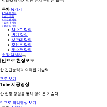
정화조의 정기적인 유지 관리는 필수!
목차
숨기기
1
하수구 막힘
2
변기 막힘
3
우수관 막힘
4
싱크대 막힘
5
정화조 막힘
하수구 막힘
변기 막힘
싱크대 막힘
정화조 막힘
우수관 막힘
현장 갤러리
레인프로 현장포토
한 진단능력과 숙력된 기술력
포토 보기
uTube 시공영상
한 현장 경험을 통해 쌓아온 기술력
인프로 작업영상 보기