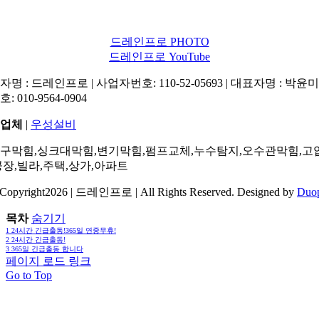
드레인프로 PHOTO
드레인프로 YouTube
명 : 드레인프로 | 사업자번호: 110-52-05693 | 대표자명 : 박윤미 
: 010-9564-0904
업체
|
우성설비
구막힘,싱크대막힘,변기막힘,펌프교체,누수탐지,오수관막힘,고
공장,빌라,주택,상가,아파트
Copyright2026 | 드레인프로 | All Rights Reserved. Designed by
Duo
목차
숨기기
1
24시간 긴급출동!365일 연중무휴!
2
24시간 긴급출동!
3
365일 긴급출동 합니다
페이지 로드 링크
Go to Top