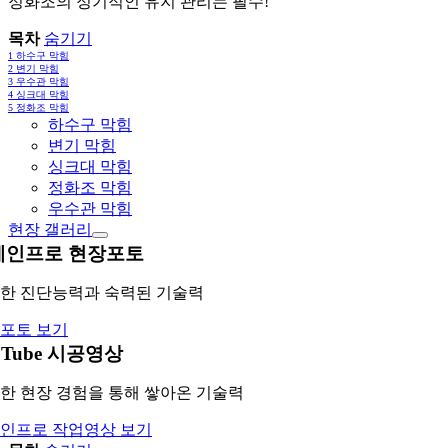
정화조의 정기적인 유지 관리는 필수!
목차
숨기기
1
하수구 막힘
2
변기 막힘
3
우수관 막힘
4
싱크대 막힘
5
정화조 막힘
하수구 막힘
변기 막힘
싱크대 막힘
정화조 막힘
우수관 막힘
현장 갤러리
레인프로 현장포토
한 진단능력과 숙력된 기술력
포토 보기
uTube 시공영상
한 현장 경험을 통해 쌓아온 기술력
인프로 작업영상 보기