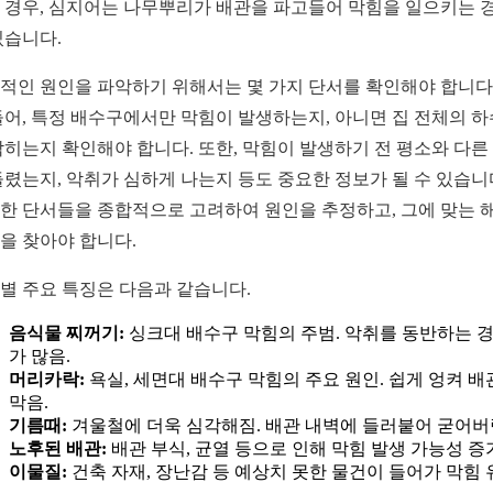
 경우, 심지어는 나무뿌리가 배관을 파고들어 막힘을 일으키는 
있습니다.
적인 원인을 파악하기 위해서는 몇 가지 단서를 확인해야 합니다.
들어, 특정 배수구에서만 막힘이 발생하는지, 아니면 집 전체의 
막히는지 확인해야 합니다. 또한, 막힘이 발생하기 전 평소와 다른
들렸는지, 악취가 심하게 나는지 등도 중요한 정보가 될 수 있습니
한 단서들을 종합적으로 고려하여 원인을 추정하고, 그에 맞는 
을 찾아야 합니다.
별 주요 특징은 다음과 같습니다.
음식물 찌꺼기:
싱크대 배수구 막힘의 주범. 악취를 동반하는 
가 많음.
머리카락:
욕실, 세면대 배수구 막힘의 주요 원인. 쉽게 엉켜 
막음.
기름때:
겨울철에 더욱 심각해짐. 배관 내벽에 들러붙어 굳어버
노후된 배관:
배관 부식, 균열 등으로 인해 막힘 발생 가능성 증
이물질:
건축 자재, 장난감 등 예상치 못한 물건이 들어가 막힘 