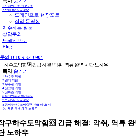
목차
숨기기
1
드레인프로 현장포토
2
YouTube 시공영상
드레인프로 현장포토
작업 동영상
자주하는 질문
상담문의
드레인프로
Blog
의 | 010-9564-0904
구하수도막힘🆘 긴급 해결! 악취, 역류 완벽 차단 노하우
목차
숨기기
1
하수구 막힘
2
변기 막힘
3
우수관 막힘
4
싱크대 막힘
5
정화조 막힘
6
드레인프로 현장포토
7
YouTube 시공영상
8
동작구하수도막힘🆘 긴급 해결! 악
취, 역류 완벽 차단 노하우
작구하수도막힘🆘 긴급 해결! 악취, 역류 
단 노하우