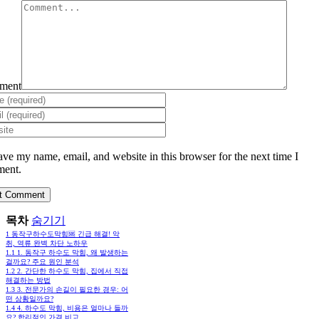
ment
ave my name, email, and website in this browser for the next time I
ent.
목차
숨기기
1
동작구하수도막힘🆘 긴급 해결! 악
취, 역류 완벽 차단 노하우
1.1
1. 동작구 하수도 막힘, 왜 발생하는
걸까요? 주요 원인 분석
1.2
2. 간단한 하수도 막힘, 집에서 직접
해결하는 방법
1.3
3. 전문가의 손길이 필요한 경우: 어
떤 상황일까요?
1.4
4. 하수도 막힘, 비용은 얼마나 들까
요? 합리적인 가격 비교