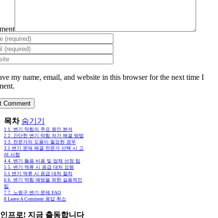
ment
ave my name, email, and website in this browser for the next time I
ent.
목차
숨기기
1
1. 변기 막힘의 주요 원인 분석
2
2. 간단한 변기 막힘 자가 해결 방법
3
3. 전문가의 도움이 필요한 경우
3.1
변기 문제 해결 전문가 선택 시 고
려 사항
4
4. 변기 뚫음 비용 및 업체 선정 팁
5
5. 변기 역류 시 응급 대처 요령
5.1
변기 역류 시 응급 대처 절차
6
6. 변기 막힘 예방을 위한 실용적인
팁
7
7. 노원구 변기 문제 FAQ
8
Leave A Comment 응답 취소
인프로! 지금 출동합니다