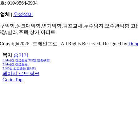
: 010-9564-0904
업체
|
우성설비
구막힘,싱크대막힘,변기막힘,펌프교체,누수탐지,오수관막힘,고
공장,빌라,주택,상가,아파트
Copyright2026 | 드레인프로 | All Rights Reserved. Designed by
Duo
목차
숨기기
1
24시간 긴급출동!365일 연중무휴!
2
24시간 긴급출동!
3
365일 긴급출동 합니다
페이지 로드 링크
Go to Top