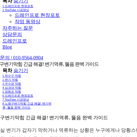
목차
숨기기
1
드레인프로 현장포토
2
YouTube 시공영상
드레인프로 현장포토
작업 동영상
자주하는 질문
상담문의
드레인프로
Blog
의 | 010-9564-0904
구변기막힘 긴급 해결! 변기역류, 뚫음 완벽 가이드
목차
숨기기
1
하수구 막힘
2
변기 막힘
3
우수관 막힘
4
싱크대 막힘
5
정화조 막힘
6
드레인프로 현장포토
7
YouTube 시공영상
8
노원구변기막힘 긴급 해결! 변기역
류, 뚫음 완벽 가이드
구변기막힘 긴급 해결! 변기역류, 뚫음 완벽 가이드
실 변기가 갑자기 막히거나 역류하는 상황은 누구에게나 당황