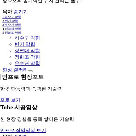
정화조의 정기적인 유지 관리는 필수!
목차
숨기기
1
하수구 막힘
2
변기 막힘
3
우수관 막힘
4
싱크대 막힘
5
정화조 막힘
하수구 막힘
변기 막힘
싱크대 막힘
정화조 막힘
우수관 막힘
현장 갤러리
레인프로 현장포토
한 진단능력과 숙력된 기술력
포토 보기
uTube 시공영상
한 현장 경험을 통해 쌓아온 기술력
인프로 작업영상 보기