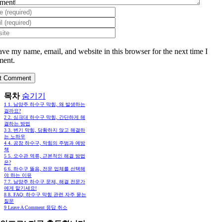
ment
ave my name, email, and website in this browser for the next time I
ent.
목차
숨기기
1
1. 남양주 하수구 막힘, 왜 발생하는
걸까요?
2
2. 싱크대 하수구 막힘, 간단하게 해
결하는 방법
3
3. 변기 막힘, 당황하지 않고 해결하
는 노하우
4
4. 공장 하수구, 막힘의 주범과 예방
책
5
5. 오수관 역류, 근본적인 해결 방법
은?
6
6. 하수구 뚫음, 전문 업체를 선택해
야 하는 이유
7
7. 남양주 하수구 문제, 해결 전문가
에게 맡기세요!
8
8. FAQ: 하수구 막힘 관련 자주 묻는
질문
9
Leave A Comment 응답 취소