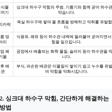
음식물
싱크대 하수구 막힘의 주범. 기름기와 함께 굳어 하수
찌꺼기
막습니다.
욕실 하수구에 쌓여 물 흐름을 방해하고 악취를 유발
리카락
다.
름 덩
식용유, 폐유 등이 하수관 내벽에 들러붙어 굳어지면서
어리
힘을 일으킵니다.
업 폐
공장에서 배출되는 화학 물질, 슬러지 등이 하수관을 
기물
니다.
후 배
부식, 파손된 배관은 이물질이 쌓이기 쉽고 누수를 유
관
여 막힘을 악화시킵니다.
2. 싱크대 하수구 막힘, 간단하게 해결하는
방법