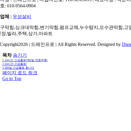
: 010-9564-0904
업체
|
우성설비
구막힘,싱크대막힘,변기막힘,펌프교체,누수탐지,오수관막힘,고
공장,빌라,주택,상가,아파트
Copyright2026 | 드레인프로 | All Rights Reserved. Designed by
Duo
목차
숨기기
1
24시간 긴급출동!365일 연중무휴!
2
24시간 긴급출동!
3
365일 긴급출동 합니다
페이지 로드 링크
Go to Top