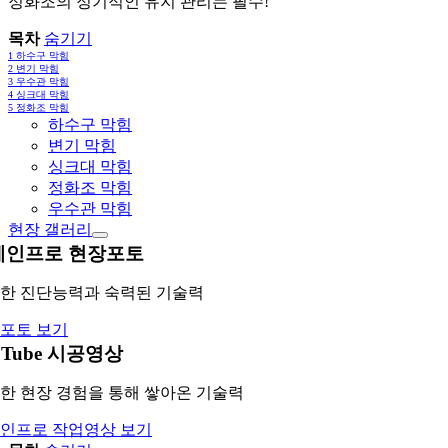
정화조의 정기적인 유지 관리는 필수!
목차
숨기기
1
하수구 막힘
2
변기 막힘
3
우수관 막힘
4
싱크대 막힘
5
정화조 막힘
하수구 막힘
변기 막힘
싱크대 막힘
정화조 막힘
우수관 막힘
현장 갤러리
레인프로 현장포토
한 진단능력과 숙력된 기술력
포토 보기
uTube 시공영상
한 현장 경험을 통해 쌓아온 기술력
인프로 작업영상 보기