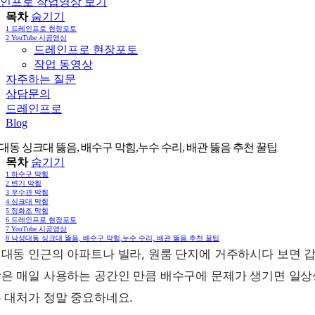
인프로 작업영상 보기
목차
숨기기
1
드레인프로 현장포토
2
YouTube 시공영상
드레인프로 현장포토
작업 동영상
자주하는 질문
상담문의
드레인프로
Blog
대동 싱크대 뚫음, 배수구 막힘,누수 수리, 배관 뚫음 추천 꿀팁
목차
숨기기
1
하수구 막힘
2
변기 막힘
3
우수관 막힘
4
싱크대 막힘
5
정화조 막힘
6
드레인프로 현장포토
7
YouTube 시공영상
8
낙성대동 싱크대 뚫음, 배수구 막힘,누수 수리, 배관 뚫음 추천 꿀팁
대동 인근의 아파트나 빌라, 원룸 단지에 거주하시다 보면 
은 매일 사용하는 공간인 만큼 배수구에 문제가 생기면 일상
 대처가 정말 중요하네요.