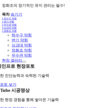
정화조의 정기적인 유지 관리는 필수!
목차
숨기기
1
하수구 막힘
2
변기 막힘
3
우수관 막힘
4
싱크대 막힘
5
정화조 막힘
하수구 막힘
변기 막힘
싱크대 막힘
정화조 막힘
우수관 막힘
현장 갤러리
레인프로 현장포토
한 진단능력과 숙력된 기술력
포토 보기
uTube 시공영상
한 현장 경험을 통해 쌓아온 기술력