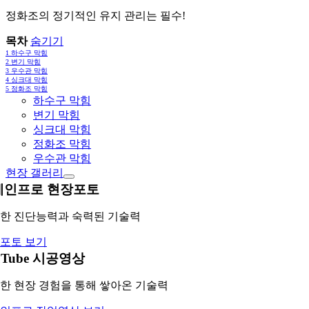
정화조의 정기적인 유지 관리는 필수!
목차
숨기기
1
하수구 막힘
2
변기 막힘
3
우수관 막힘
4
싱크대 막힘
5
정화조 막힘
하수구 막힘
변기 막힘
싱크대 막힘
정화조 막힘
우수관 막힘
현장 갤러리
레인프로 현장포토
한 진단능력과 숙력된 기술력
포토 보기
uTube 시공영상
한 현장 경험을 통해 쌓아온 기술력