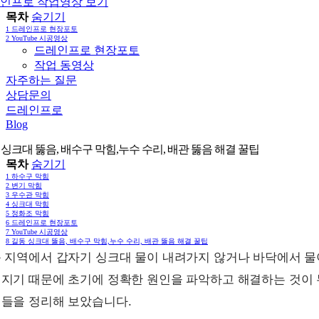
인프로 작업영상 보기
목차
숨기기
1
드레인프로 현장포토
2
YouTube 시공영상
드레인프로 현장포토
작업 동영상
자주하는 질문
상담문의
드레인프로
Blog
 싱크대 뚫음, 배수구 막힘,누수 수리, 배관 뚫음 해결 꿀팁
목차
숨기기
1
하수구 막힘
2
변기 막힘
3
우수관 막힘
4
싱크대 막힘
5
정화조 막힘
6
드레인프로 현장포토
7
YouTube 시공영상
8
길동 싱크대 뚫음, 배수구 막힘,누수 수리, 배관 뚫음 해결 꿀팁
 지역에서 갑자기 싱크대 물이 내려가지 않거나 바닥에서 물
지기 때문에 초기에 정확한 원인을 파악하고 해결하는 것이 
들을 정리해 보았습니다.