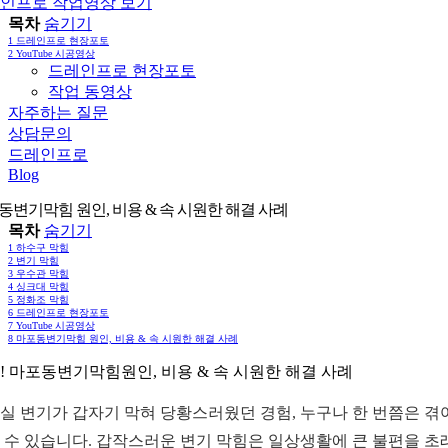
인프로 작업영상 보기
목차
숨기기
1
드레인프로 현장포토
2
YouTube 시공영상
드레인프로 현장포토
작업 동영상
자주하는 질문
상담문의
드레인프로
Blog
동변기막힘 원인, 비용 & 속 시원한 해결 사례
목차
숨기기
1
하수구 막힘
2
변기 막힘
3
우수관 막힘
4
싱크대 막힘
5
정화조 막힘
6
드레인프로 현장포토
7
YouTube 시공영상
8
마포동변기막힘 원인, 비용 & 속 시원한 해결 사례
! 마포동변기막힘원인, 비용 & 속 시원한 해결 사례
실 변기가 갑자기 막혀 당황스러웠던 경험, 누구나 한 번쯤은 겪
 수 있습니다. 갑작스러운 변기 막힘은 일상생활에 큰 불편을 초