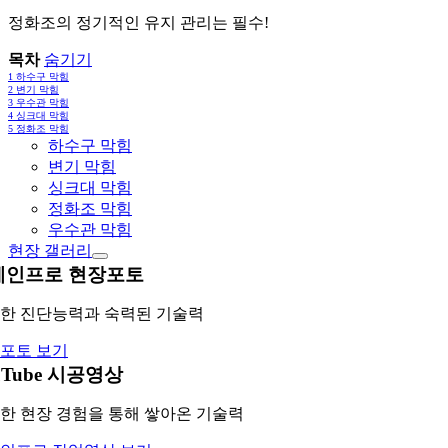
정화조의 정기적인 유지 관리는 필수!
목차
숨기기
1
하수구 막힘
2
변기 막힘
3
우수관 막힘
4
싱크대 막힘
5
정화조 막힘
하수구 막힘
변기 막힘
싱크대 막힘
정화조 막힘
우수관 막힘
현장 갤러리
레인프로 현장포토
한 진단능력과 숙력된 기술력
포토 보기
uTube 시공영상
한 현장 경험을 통해 쌓아온 기술력