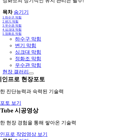
정화조의 정기적인 유지 관리는 필수!
목차
숨기기
1
하수구 막힘
2
변기 막힘
3
우수관 막힘
4
싱크대 막힘
5
정화조 막힘
하수구 막힘
변기 막힘
싱크대 막힘
정화조 막힘
우수관 막힘
현장 갤러리
레인프로 현장포토
한 진단능력과 숙력된 기술력
포토 보기
uTube 시공영상
한 현장 경험을 통해 쌓아온 기술력
인프로 작업영상 보기