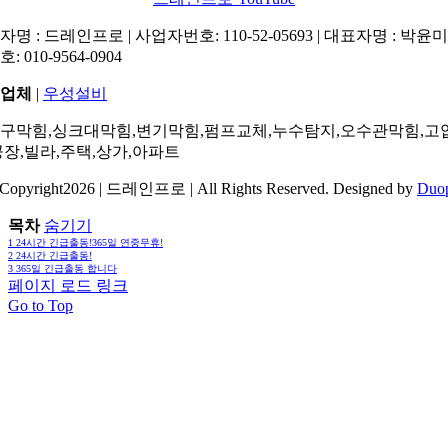
명 : 드레인프로 | 사업자번호: 110-52-05693 | 대표자명 : 박윤미 
: 010-9564-0904
업체
|
우성설비
구막힘,싱크대막힘,변기막힘,펌프교체,누수탐지,오수관막힘,고
공장,빌라,주택,상가,아파트
Copyright2026 | 드레인프로 | All Rights Reserved. Designed by
Duo
목차
숨기기
1
24시간 긴급출동!365일 연중무휴!
2
24시간 긴급출동!
3
365일 긴급출동 합니다
페이지 로드 링크
Go to Top