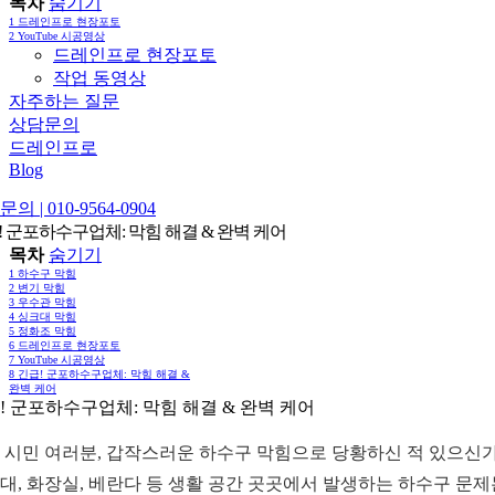
목차
숨기기
1
드레인프로 현장포토
2
YouTube 시공영상
드레인프로 현장포토
작업 동영상
자주하는 질문
상담문의
드레인프로
Blog
의 | 010-9564-0904
! 군포하수구업체: 막힘 해결 & 완벽 케어
목차
숨기기
1
하수구 막힘
2
변기 막힘
3
우수관 막힘
4
싱크대 막힘
5
정화조 막힘
6
드레인프로 현장포토
7
YouTube 시공영상
8
긴급! 군포하수구업체: 막힘 해결 &
완벽 케어
! 군포하수구업체: 막힘 해결 & 완벽 케어
 시민 여러분, 갑작스러운 하수구 막힘으로 당황하신 적 있으신
대, 화장실, 베란다 등 생활 공간 곳곳에서 발생하는 하수구 문제