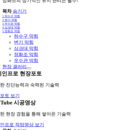
정화조의 정기적인 유지 관리는 필수!
목차
숨기기
1
하수구 막힘
2
변기 막힘
3
우수관 막힘
4
싱크대 막힘
5
정화조 막힘
하수구 막힘
변기 막힘
싱크대 막힘
정화조 막힘
우수관 막힘
현장 갤러리
레인프로 현장포토
한 진단능력과 숙력된 기술력
포토 보기
uTube 시공영상
한 현장 경험을 통해 쌓아온 기술력
인프로 작업영상 보기