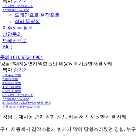
목차
숨기기
1
드레인프로 현장포토
2
YouTube 시공영상
드레인프로 현장포토
작업 동영상
자주하는 질문
상담문의
드레인프로
Blog
의 | 010-9564-0904
!강남구대치동변기 막힘 원인, 비용 & 속 시원한 해결 사례
목차
숨기기
1
하수구 막힘
2
변기 막힘
3
우수관 막힘
4
싱크대 막힘
5
정화조 막힘
6
드레인프로 현장포토
7
YouTube 시공영상
8
긴급!강남구대치동변기 막힘 원인,
비용 & 속 시원한 해결 사례
! 강남구 대치동 변기 막힘 원인, 비용 & 속 시원한 해결 사례
구 대치동에서 갑작스럽게 변기가 막혀 당황스러웠던 경험, 누