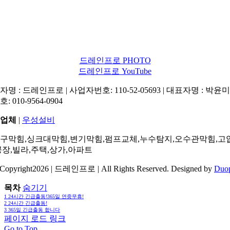
드레인프로 PHOTO
드레인프로 YouTube
명 : 드레인프로 | 사업자번호: 110-52-05693 | 대표자명 : 박윤미 
: 010-9564-0904
업체
|
우성설비
구막힘,싱크대막힘,변기막힘,펌프교체,누수탐지,오수관막힘,고
공장,빌라,주택,상가,아파트
Copyright2026 | 드레인프로 | All Rights Reserved. Designed by
Duo
목차
숨기기
1
24시간 긴급출동!365일 연중무휴!
2
24시간 긴급출동!
3
365일 긴급출동 합니다
페이지 로드 링크
Go to Top