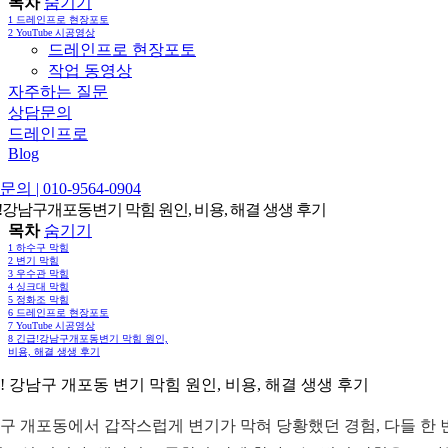
목차
숨기기
1
드레인프로 현장포토
2
YouTube 시공영상
드레인프로 현장포토
작업 동영상
자주하는 질문
상담문의
드레인프로
Blog
의 | 010-9564-0904
!강남구개포동변기 막힘 원인, 비용, 해결 생생 후기
목차
숨기기
1
하수구 막힘
2
변기 막힘
3
우수관 막힘
4
싱크대 막힘
5
정화조 막힘
6
드레인프로 현장포토
7
YouTube 시공영상
8
긴급!강남구개포동변기 막힘 원인,
비용, 해결 생생 후기
! 강남구 개포동 변기 막힘 원인, 비용, 해결 생생 후기
구 개포동에서 갑작스럽게 변기가 막혀 당황했던 경험, 다들 한 