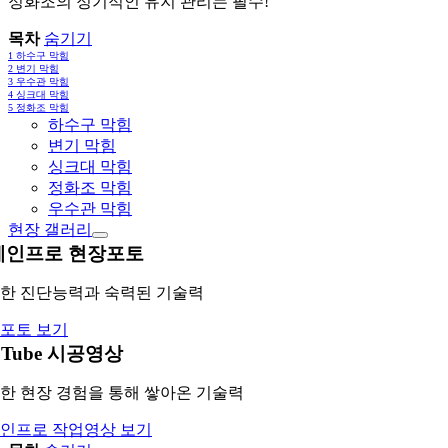
정화조의 정기적인 유지 관리는 필수!
목차
숨기기
1
하수구 막힘
2
변기 막힘
3
우수관 막힘
4
싱크대 막힘
5
정화조 막힘
하수구 막힘
변기 막힘
싱크대 막힘
정화조 막힘
우수관 막힘
현장 갤러리
레인프로 현장포토
한 진단능력과 숙력된 기술력
포토 보기
uTube 시공영상
한 현장 경험을 통해 쌓아온 기술력
인프로 작업영상 보기