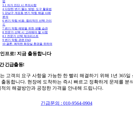
법
3.1
자가 진단 시 주의사항
4
다양한 변기 뚫는 방법: 도구 활용법
5
강남구 개포동 변기 막힘 해결 사례
분석
6
변기 막힘 비용: 합리적인 선택 가이
드
7
변기 막힘 예방을 위한 생활 습관
8
전문가 선택 시 고려해야 할 사항
8.1
전문가 선택 체크리스트
9
변기 막힘 관련 FAQ
10
결론: 쾌적한 화장실 환경을 위하여
인프로! 지금 출동합니다
시간 긴급출동!
는 고객의 요구 사항을 가능한 한 빨리 해결하기 위해 1년 365일
 출동합니다. 현장에 도착하는 즉시 빠르고 정확하게 문제를 분
최적의 해결방안과 공정한 가격을 안내해 드립니다.
긴급문의 : 010-9564-0904