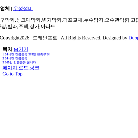
업체
|
우성설비
구막힘,싱크대막힘,변기막힘,펌프교체,누수탐지,오수관막힘,고
공장,빌라,주택,상가,아파트
Copyright2026 | 드레인프로 | All Rights Reserved. Designed by
Duo
목차
숨기기
1
24시간 긴급출동!365일 연중무휴!
2
24시간 긴급출동!
3
365일 긴급출동 합니다
페이지 로드 링크
Go to Top