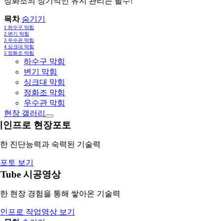
정화조의 정기적인 유지 관리는 필수!
목차
숨기기
1
하수구 막힘
2
변기 막힘
3
우수관 막힘
4
싱크대 막힘
5
정화조 막힘
하수구 막힘
변기 막힘
싱크대 막힘
정화조 막힘
우수관 막힘
현장 갤러리
레인프로 현장포토
한 진단능력과 숙력된 기술력
포토 보기
uTube 시공영상
한 현장 경험을 통해 쌓아온 기술력
인프로 작업영상 보기