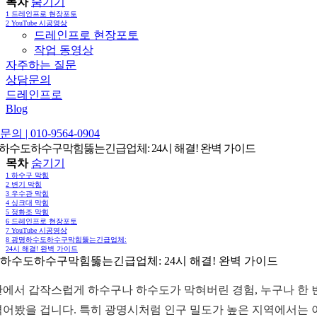
목차
숨기기
1
드레인프로 현장포토
2
YouTube 시공영상
드레인프로 현장포토
작업 동영상
자주하는 질문
상담문의
드레인프로
Blog
의 | 010-9564-0904
하수도하수구막힘뚫는긴급업체: 24시 해결! 완벽 가이드
목차
숨기기
1
하수구 막힘
2
변기 막힘
3
우수관 막힘
4
싱크대 막힘
5
정화조 막힘
6
드레인프로 현장포토
7
YouTube 시공영상
8
광명하수도하수구막힘뚫는긴급업체:
24시 해결! 완벽 가이드
하수도하수구막힘뚫는긴급업체: 24시 해결! 완벽 가이드
안에서 갑작스럽게 하수구나 하수도가 막혀버린 경험, 누구나 한 
겪어봤을 겁니다. 특히 광명시처럼 인구 밀도가 높은 지역에서는 