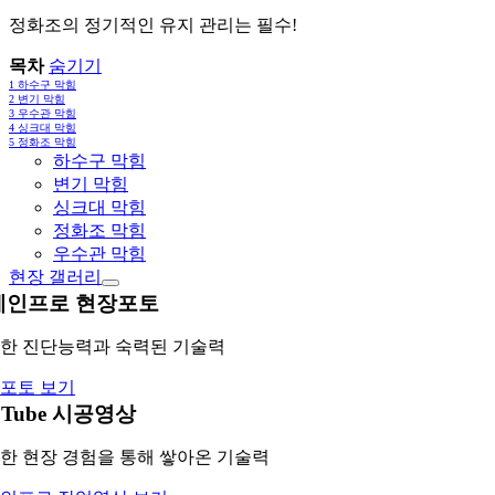
정화조의 정기적인 유지 관리는 필수!
목차
숨기기
1
하수구 막힘
2
변기 막힘
3
우수관 막힘
4
싱크대 막힘
5
정화조 막힘
하수구 막힘
변기 막힘
싱크대 막힘
정화조 막힘
우수관 막힘
현장 갤러리
레인프로 현장포토
한 진단능력과 숙력된 기술력
포토 보기
uTube 시공영상
한 현장 경험을 통해 쌓아온 기술력