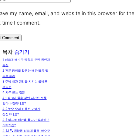
ave my name, email, and website in this browser for the
t time I comment.
목차
숨기기
1
싱크대 배수구 막힘의 주된 원인과
증상
2
전문 장비를 활용한 배관 뚫음 및
누수 수리
3
주방 배관 건강을 지키는 올바른
관리법
4
자주 묻는 질문
4.1
싱크대 뚫음 작업 시간은 보통
얼마나 걸리나요?
4.2
누수 수리 비용은 어떻게
산정되나요?
4.3
셀프로 배관을 뚫다가 실패하면
어떡하죠?
4.3.1
🔍 공항동 싱크대 뚫음, 배수구
막힘,누수 수리, 배관 뚫음 관련 검색