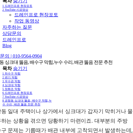
목차
숨기기
1
드레인프로 현장포토
2
YouTube 시공영상
드레인프로 현장포토
작업 동영상
자주하는 질문
상담문의
드레인프로
Blog
의 | 010-9564-0904
동 싱크대 뚫음, 배수구 막힘,누수 수리, 배관 뚫음 전문 추천
목차
숨기기
1
하수구 막힘
2
변기 막힘
3
우수관 막힘
4
싱크대 막힘
5
정화조 막힘
6
드레인프로 현장포토
7
YouTube 시공영상
8
공항동 싱크대 뚫음, 배수구 막힘,누
수 수리, 배관 뚫음 전문 추천
동 일대 주택이나 상가에서 싱크대가 갑자기 막히거나 
하는 상황을 겪으면 당황하기 마련이죠. 대부분의 주방
구 문제는 기름때가 배관 내부에 고착되면서 발생하는데,