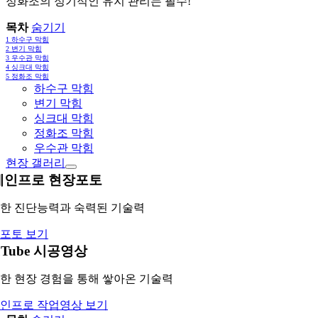
정화조의 정기적인 유지 관리는 필수!
목차
숨기기
1
하수구 막힘
2
변기 막힘
3
우수관 막힘
4
싱크대 막힘
5
정화조 막힘
하수구 막힘
변기 막힘
싱크대 막힘
정화조 막힘
우수관 막힘
현장 갤러리
레인프로 현장포토
한 진단능력과 숙력된 기술력
포토 보기
uTube 시공영상
한 현장 경험을 통해 쌓아온 기술력
인프로 작업영상 보기