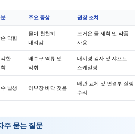
구분
주요 증상
권장 조치
물이 천천히
뜨거운 물 세척 및 약품
순 막힘
내려감
사용
심각한
배수구 역류 및
내시경 검사 및 샤프트
고착
악취
스케일링
배관 교체 및 연결부 실링
수 발생
하부장 바닥 젖음
수리
자주 묻는 질문