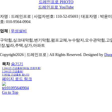
드레인프로 PHOTO
드레인프로 YouTube
명 : 드레인프로 | 사업자번호: 110-52-05693 | 대표자명 : 박윤미 
: 010-9564-0904
업체
|
우성설비
구막힘,싱크대막힘,변기막힘,펌프교체,누수탐지,오수관막힘,고
공장,빌라,주택,상가,아파트
Copyright2026 | 드레인프로 | All Rights Reserved. Designed by
Duo
목차
숨기기
1
24시간 긴급출동!365일 연중무휴!
2
24시간 긴급출동!
3
365일 긴급출동 합니다
페이지 로드 링크
Go to Top