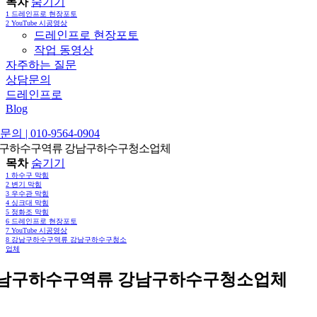
목차
숨기기
1
드레인프로 현장포토
2
YouTube 시공영상
드레인프로 현장포토
작업 동영상
자주하는 질문
상담문의
드레인프로
Blog
의 | 010-9564-0904
구하수구역류 강남구하수구청소업체
목차
숨기기
1
하수구 막힘
2
변기 막힘
3
우수관 막힘
4
싱크대 막힘
5
정화조 막힘
6
드레인프로 현장포토
7
YouTube 시공영상
8
강남구하수구역류 강남구하수구청소
업체
남구하수구역류 강남구하수구청소업체