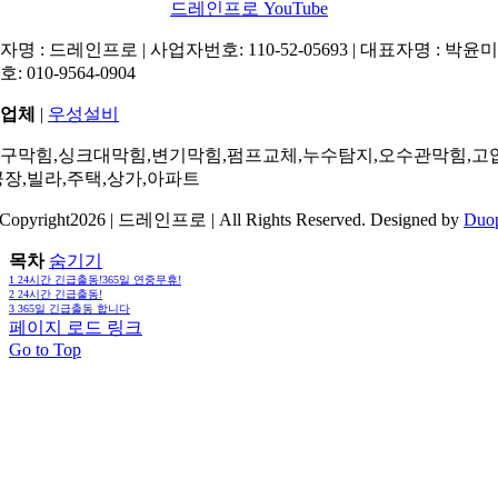
드레인프로 YouTube
명 : 드레인프로 | 사업자번호: 110-52-05693 | 대표자명 : 박윤미 
: 010-9564-0904
업체
|
우성설비
구막힘,싱크대막힘,변기막힘,펌프교체,누수탐지,오수관막힘,고
공장,빌라,주택,상가,아파트
Copyright2026 | 드레인프로 | All Rights Reserved. Designed by
Duo
목차
숨기기
1
24시간 긴급출동!365일 연중무휴!
2
24시간 긴급출동!
3
365일 긴급출동 합니다
페이지 로드 링크
Go to Top