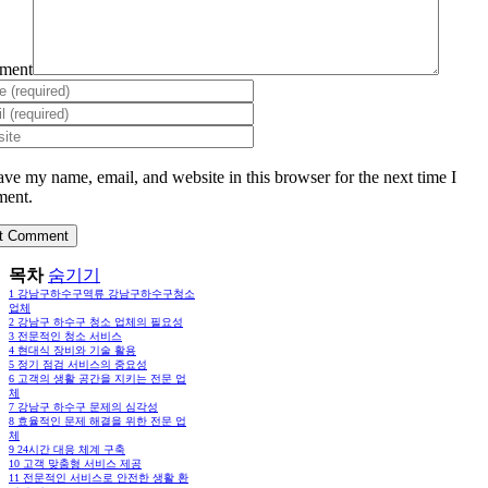
ment
ave my name, email, and website in this browser for the next time I
ent.
목차
숨기기
1
강남구하수구역류 강남구하수구청소
업체
2
강남구 하수구 청소 업체의 필요성
3
전문적인 청소 서비스
4
현대식 장비와 기술 활용
5
정기 점검 서비스의 중요성
6
고객의 생활 공간을 지키는 전문 업
체
7
강남구 하수구 문제의 심각성
8
효율적인 문제 해결을 위한 전문 업
체
9
24시간 대응 체계 구축
10
고객 맞춤형 서비스 제공
11
전문적인 서비스로 안전한 생활 환