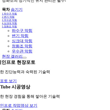
정화조의 정기적인 유지 관리는 필수!
목차
숨기기
1
하수구 막힘
2
변기 막힘
3
우수관 막힘
4
싱크대 막힘
5
정화조 막힘
하수구 막힘
변기 막힘
싱크대 막힘
정화조 막힘
우수관 막힘
현장 갤러리
레인프로 현장포토
한 진단능력과 숙력된 기술력
포토 보기
uTube 시공영상
한 현장 경험을 통해 쌓아온 기술력
인프로 작업영상 보기