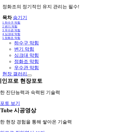
정화조의 정기적인 유지 관리는 필수!
목차
숨기기
1
하수구 막힘
2
변기 막힘
3
우수관 막힘
4
싱크대 막힘
5
정화조 막힘
하수구 막힘
변기 막힘
싱크대 막힘
정화조 막힘
우수관 막힘
현장 갤러리
레인프로 현장포토
한 진단능력과 숙력된 기술력
포토 보기
uTube 시공영상
한 현장 경험을 통해 쌓아온 기술력