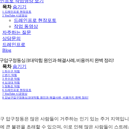
인프로 작업영상 보기
목차
숨기기
1
드레인프로 현장포토
2
YouTube 시공영상
드레인프로 현장포토
작업 동영상
자주하는 질문
상담문의
드레인프로
Blog
구압구정동싱크대막힘 원인과 해결사례, 비용까지 완벽 정리!
목차
숨기기
1
하수구 막힘
2
변기 막힘
3
우수관 막힘
4
싱크대 막힘
5
정화조 막힘
6
드레인프로 현장포토
7
YouTube 시공영상
8
강남구압구정동싱크대막힘 원인과 해결사례, 비용까지 완벽 정리!
구 압구정동은 많은 사람들이 거주하는 인기 있는 주거 지역입니다
에 큰 불편을 초래할 수 있으며, 이로 인해 많은 사람들이 스트레