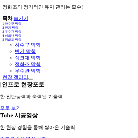
정화조의 정기적인 유지 관리는 필수!
목차
숨기기
1
하수구 막힘
2
변기 막힘
3
우수관 막힘
4
싱크대 막힘
5
정화조 막힘
하수구 막힘
변기 막힘
싱크대 막힘
정화조 막힘
우수관 막힘
현장 갤러리
레인프로 현장포토
한 진단능력과 숙력된 기술력
포토 보기
uTube 시공영상
한 현장 경험을 통해 쌓아온 기술력