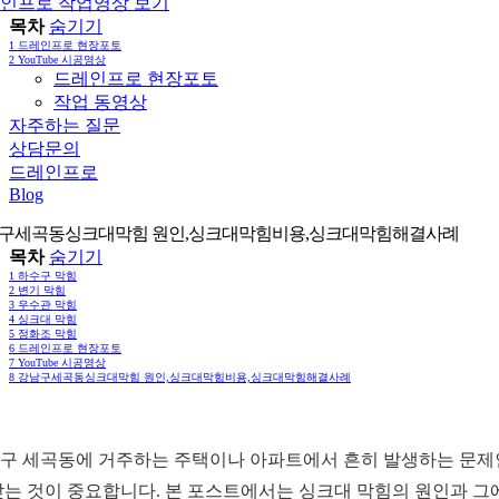
인프로 작업영상 보기
목차
숨기기
1
드레인프로 현장포토
2
YouTube 시공영상
드레인프로 현장포토
작업 동영상
자주하는 질문
상담문의
드레인프로
Blog
구세곡동싱크대막힘 원인,싱크대막힘비용,싱크대막힘해결사례
목차
숨기기
1
하수구 막힘
2
변기 막힘
3
우수관 막힘
4
싱크대 막힘
5
정화조 막힘
6
드레인프로 현장포토
7
YouTube 시공영상
8
강남구세곡동싱크대막힘 원인,싱크대막힘비용,싱크대막힘해결사례
구 세곡동에 거주하는 주택이나 아파트에서 흔히 발생하는 문제인
찾는 것이 중요합니다. 본 포스트에서는 싱크대 막힘의 원인과 그