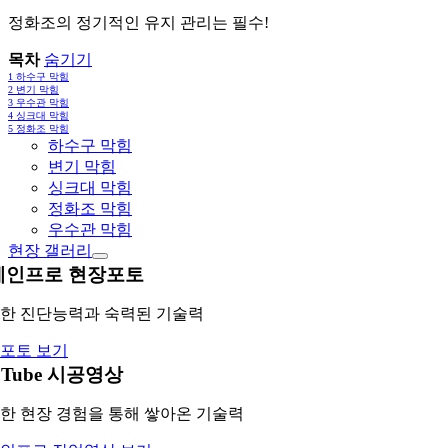
정화조의 정기적인 유지 관리는 필수!
목차
숨기기
1
하수구 막힘
2
변기 막힘
3
우수관 막힘
4
싱크대 막힘
5
정화조 막힘
하수구 막힘
변기 막힘
싱크대 막힘
정화조 막힘
우수관 막힘
현장 갤러리
레인프로 현장포토
한 진단능력과 숙력된 기술력
포토 보기
uTube 시공영상
한 현장 경험을 통해 쌓아온 기술력