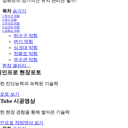
정화조의 정기적인 유지 관리는 필수!
목차
숨기기
1
하수구 막힘
2
변기 막힘
3
우수관 막힘
4
싱크대 막힘
5
정화조 막힘
하수구 막힘
변기 막힘
싱크대 막힘
정화조 막힘
우수관 막힘
현장 갤러리
레인프로 현장포토
한 진단능력과 숙력된 기술력
포토 보기
uTube 시공영상
한 현장 경험을 통해 쌓아온 기술력
인프로 작업영상 보기