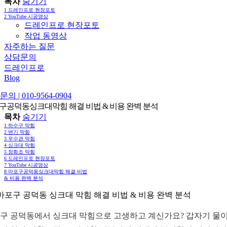
목차
숨기기
1
드레인프로 현장포토
2
YouTube 시공영상
드레인프로 현장포토
작업 동영상
자주하는 질문
상담문의
드레인프로
Blog
의 | 010-9564-0904
구공덕동싱크대막힘 해결 비법 & 비용 완벽 분석
목차
숨기기
1
하수구 막힘
2
변기 막힘
3
우수관 막힘
4
싱크대 막힘
5
정화조 막힘
6
드레인프로 현장포토
7
YouTube 시공영상
8
마포구공덕동싱크대막힘 해결 비법
& 비용 완벽 분석
 마포구 공덕동 싱크대 막힘 해결 비법 & 비용 완벽 분석
구 공덕동에서 싱크대 막힘으로 고생하고 계신가요? 갑자기 물이