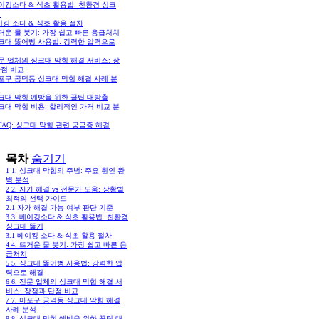
베이킹소다 & 식초 활용법: 친환경 싱크
기
킹 소다 & 식초 활용 절차
뜨거운 물 붓기: 가장 쉽고 빠른 응급처치
싱크대 뚫어뻥 사용법: 강력한 압력으로
전문 업체의 싱크대 막힘 해결 서비스: 장
단점 비교
마포구 공덕동 싱크대 막힘 해결 사례 분
싱크대 막힘 예방을 위한 꿀팁 대방출
싱크대 막힘 비용: 합리적인 가격 비교 분
. FAQ: 싱크대 막힘 관련 궁금증 해결
목차
숨기기
1
1. 싱크대 막힘의 주범: 주요 원인 완
벽 분석
2
2. 자가 해결 vs 전문가 도움: 상황별
최적의 선택 가이드
2.1
자가 해결 가능 여부 판단 기준
3
3. 베이킹소다 & 식초 활용법: 친환경
싱크대 뚫기
3.1
베이킹 소다 & 식초 활용 절차
4
4. 뜨거운 물 붓기: 가장 쉽고 빠른 응
급처치
5
5. 싱크대 뚫어뻥 사용법: 강력한 압
력으로 해결
6
6. 전문 업체의 싱크대 막힘 해결 서
비스: 장점과 단점 비교
7
7. 마포구 공덕동 싱크대 막힘 해결
사례 분석
8
8. 싱크대 막힘 예방을 위한 꿀팁 대